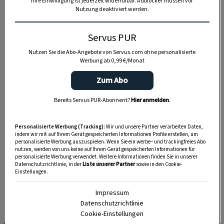
Ihre Einwilligung ist jederzeit widerrufbar. Adblocker müssen vor
Nutzung deaktiviert werden.
Servus PUR
Nutzen Sie die Abo-Angebote von Servus.com ohne personalisierte
Werbung ab 0,99 €/Monat
Zum Abo
Bereits Servus PUR-Abonnent?
Hier anmelden
.
SPEICHERN
DRUCKEN
Personalisierte Werbung (Tracking):
Wir und unsere Partner verarbeiten Daten,
indem wir mit auf Ihrem Gerät gespeicherten Informationen Profile erstellen, um
personalisierte Werbung auszuspielen. Wenn Sie ein werbe– und trackingfreies Abo
Zutaten
nutzen, werden von uns keine auf Ihrem Gerät gespeicherten Informationen für
personalisierte Werbung verwendet. Weitere Informationen finden Sie in unserer
Datenschutzrichtlinie, in der
Liste unserer Partner
sowie in den Cookie-
Einstellungen.
500 ml
Milch (oder Obers)
Impressum
Datenschutzrichtlinie
60 g
glattes Mehl
Cookie-Einstellungen