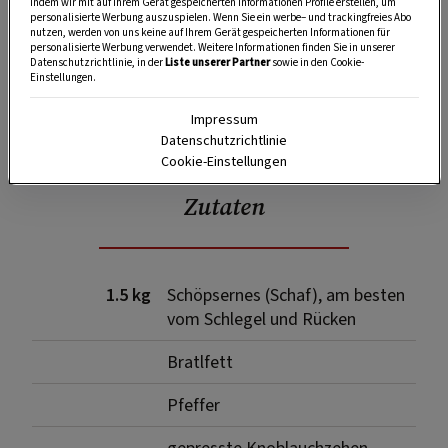
indem wir mit auf Ihrem Gerät gespeicherten Informationen Profile erstellen, um
personalisierte Werbung auszuspielen. Wenn Sie ein werbe– und trackingfreies Abo
nutzen, werden von uns keine auf Ihrem Gerät gespeicherten Informationen für
personalisierte Werbung verwendet. Weitere Informationen finden Sie in unserer
Datenschutzrichtlinie, in der
Liste unserer Partner
sowie in den Cookie-
Einstellungen.
Impressum
SPEICHERN
DRUCKEN
Datenschutzrichtlinie
Cookie-Einstellungen
Zutaten
1.5 kg
Schöpsernes (Schaf), am besten
vom Schlegel und Rücken
Bratlfett
Pfeffer