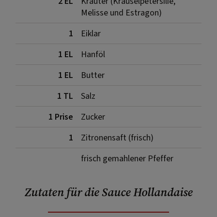
2 EL
Kräuter (Kräuselpetersilie,
Melisse und Estragon)
1
Eiklar
1 EL
Hanföl
1 EL
Butter
1 TL
Salz
1 Prise
Zucker
1
Zitronensaft (frisch)
frisch gemahlener Pfeffer
Zutaten für die Sauce Hollandaise