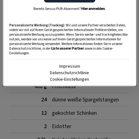
Bereits Servus PUR-Abonnent?
Hier anmelden
.
SPEICHERN
DRUCKEN
Personalisierte Werbung (Tracking):
Wir und unsere Partner verarbeiten Daten,
indem wir mit auf Ihrem Gerät gespeicherten Informationen Profile erstellen, um
personalisierte Werbung auszuspielen. Wenn Sie ein werbe– und trackingfreies Abo
Zutaten für den Spargel
nutzen, werden von uns keine auf Ihrem Gerät gespeicherten Informationen für
personalisierte Werbung verwendet. Weitere Informationen finden Sie in unserer
Datenschutzrichtlinie, in der
Liste unserer Partner
sowie in den Cookie-
Einstellungen.
600 g
Blätterteig (aufgetaut und
Impressum
ausgerollt)
Datenschutzrichtlinie
Cookie-Einstellungen
400 g
Frischkäse
24
dünne weiße Spargelstangen
12
gekochter Schinken
2
Eidotter