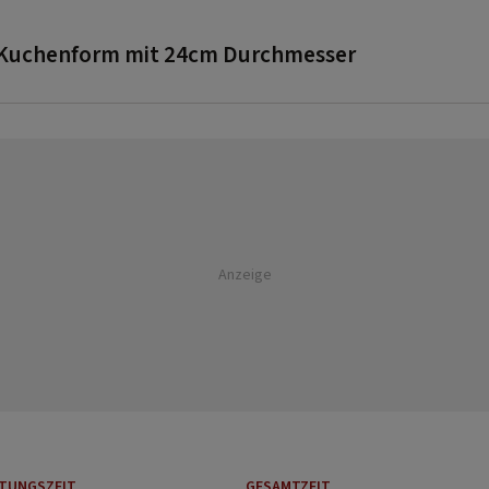
e Kuchenform mit 24cm Durchmesser
Anzeige
ITUNGSZEIT
GESAMTZEIT