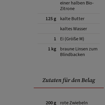
einer halben Bio-
Zitrone
125 g
kalte Butter
kaltes Wasser
1
Ei (Größe M)
1 kg
braune Linsen zum
Blindbacken
Zutaten für den Belag
200 g
rote Zwiebeln