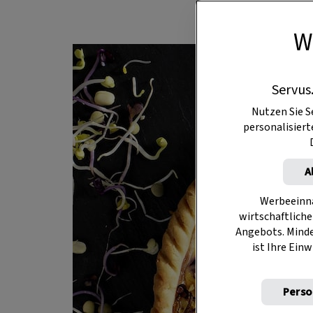
W
Servus
Nutzen Sie S
personalisier
A
Werbeeinna
wirtschaftliche
Angebots. Mind
ist Ihre Einw
Perso