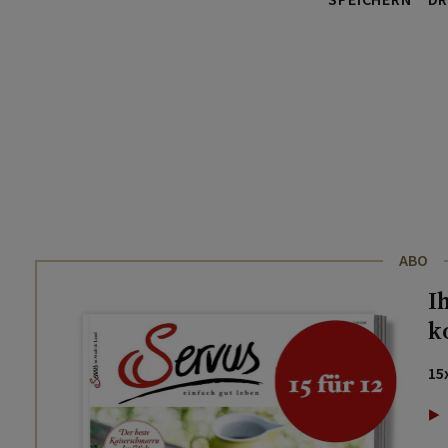
SPEICHERN
DR
ABO
I
k
15