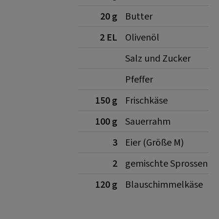
20 g
Butter
2 EL
Olivenöl
Salz und Zucker
Pfeffer
150 g
Frischkäse
100 g
Sauerrahm
3
Eier (Größe M)
2
gemischte Sprossen
120 g
Blauschimmelkäse