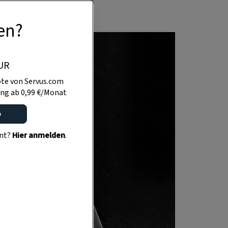
en?
UR
te von Servus.com
ng ab 0,99 €/Monat
o
ent?
Hier anmelden
.