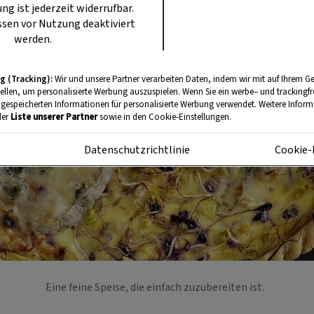
ung ist jederzeit widerrufbar.
sen vor Nutzung deaktiviert
werden.
g (Tracking):
Wir und unsere Partner verarbeiten Daten, indem wir mit auf Ihrem Ge
tellen, um personalisierte Werbung auszuspielen. Wenn Sie ein werbe– und trackingf
 gespeicherten Informationen für personalisierte Werbung verwendet. Weitere Informa
der
Liste unserer Partner
sowie in den Cookie-Einstellungen.
m
Datenschutzrichtlinie
Cookie-
Eine feine Speise, die einfach zuzubereiten ist.