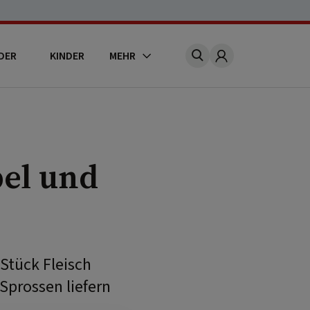
DER
KINDER
MEHR
Account
el und
Stück Fleisch
Sprossen liefern