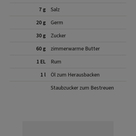
7 g
Salz
20 g
Germ
30 g
Zucker
60 g
zimmerwarme Butter
1 EL
Rum
1 l
Öl zum Herausbacken
Staubzucker zum Bestreuen