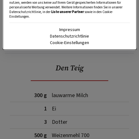
nutzen, werden von uns keine auf Ihrem Gerät gespeicherten Informationen für
personalisierte Werbung verwendet. Weitere Informationen finden Sie in unserer
Datenschutzrichtlinie, in der
Liste unserer Partner
sowie in den Cookie-
Einstellungen.
Impressum
Datenschutzrichtlinie
SPEICHERN
DRUCKEN
Cookie-Einstellungen
Den Teig
300 g
lauwarme Milch
1
Ei
3
Dotter
500 g
Weizenmehl 700