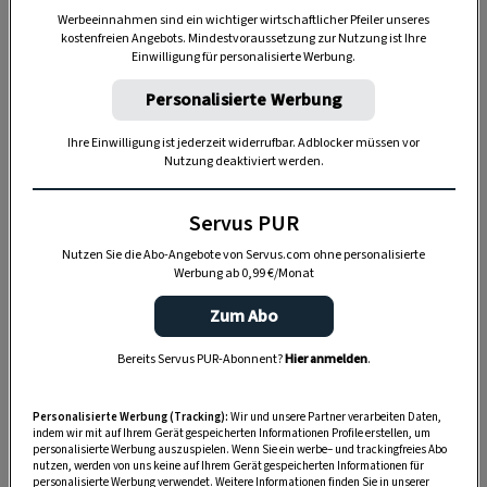
Mini-Abenteuern im Freien.
Werbeeinnahmen sind ein wichtiger wirtschaftlicher Pfeiler unseres
kostenfreien Angebots. Mindestvoraussetzung zur Nutzung ist Ihre
Einwilligung für personalisierte Werbung.
Mini-Abenteuer teilen & gewinnen
Personalisierte Werbung
Ihre Einwilligung ist jederzeit widerrufbar. Adblocker müssen vor
Welches Mini-Abenteuer erleuchtet Ihren
Nutzung deaktiviert werden.
Winter? Bei welchem Microadventure können Sie
all Ihre Sorgen hinter sich lassen und so richtig
Servus PUR
durchatmen? Verraten Sie uns jetzt Ihr Lieblings-
Nutzen Sie die Abo-Angebote von Servus.com ohne personalisierte
Microadventure für den Winter! Inspirieren Sie
Werbung ab 0,99 €/Monat
Ihre Freunde und Familie dazu, die Welt vor ihrer
Zum Abo
Haustür zu entdecken und werden Sie Teil von
etwas Großem. Aus allen Einsendungen wählt
Bereits Servus PUR-Abonnent?
Hier anmelden
.
eine Jury, bestehend aus Škoda und dem Red Bull
Media House, das kreativste Winter-
Personalisierte Werbung (Tracking):
Wir und unsere Partner verarbeiten Daten,
indem wir mit auf Ihrem Gerät gespeicherten Informationen Profile erstellen, um
Microadventure und kürt den Gewinner.
personalisierte Werbung auszuspielen. Wenn Sie ein werbe– und trackingfreies Abo
nutzen, werden von uns keine auf Ihrem Gerät gespeicherten Informationen für
personalisierte Werbung verwendet. Weitere Informationen finden Sie in unserer