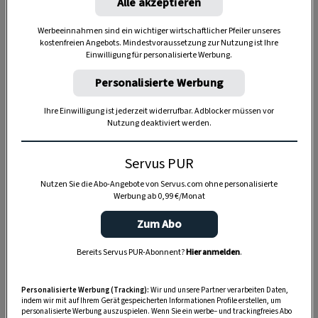
Alle akzeptieren
Werbeeinnahmen sind ein wichtiger wirtschaftlicher Pfeiler unseres
kostenfreien Angebots. Mindestvoraussetzung zur Nutzung ist Ihre
Einwilligung für personalisierte Werbung.
Personalisierte Werbung
Ihre Einwilligung ist jederzeit widerrufbar. Adblocker müssen vor
Nutzung deaktiviert werden.
Servus PUR
Anzeige
Nutzen Sie die Abo-Angebote von Servus.com ohne personalisierte
Werbung ab 0,99 €/Monat
Zum Abo
Bereits Servus PUR-Abonnent?
Hier anmelden
.
Personalisierte Werbung (Tracking):
Wir und unsere Partner verarbeiten Daten,
indem wir mit auf Ihrem Gerät gespeicherten Informationen Profile erstellen, um
personalisierte Werbung auszuspielen. Wenn Sie ein werbe– und trackingfreies Abo