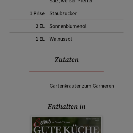
Salz, weißer Pfeffer
1 Prise
Staubzucker
2 EL
Sonnenblumenöl
1 EL
Walnussöl
Zutaten
Gartenkräuter zum Garnieren
Enthalten in