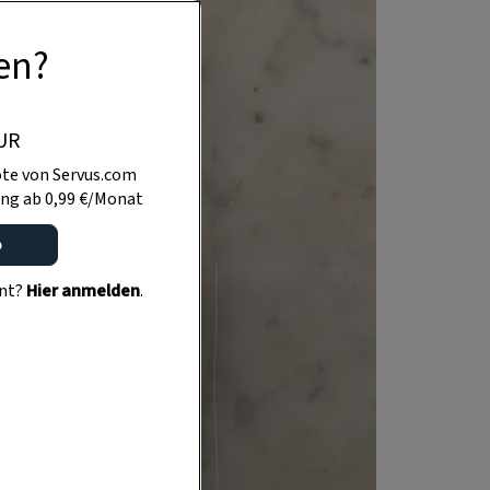
en?
UR
te von Servus.com
ng ab 0,99 €/Monat
o
ent?
Hier anmelden
.