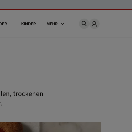
DER
KINDER
MEHR
Account
hlen, trockenen
.