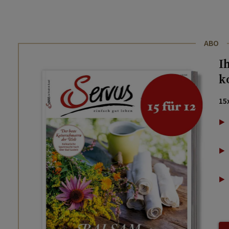
ABO
I
k
15