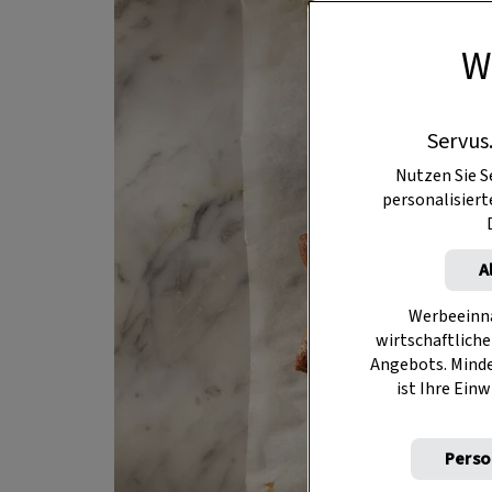
W
Servus
Nutzen Sie S
personalisier
A
Werbeeinna
wirtschaftliche
Angebots. Mind
ist Ihre Einw
Perso