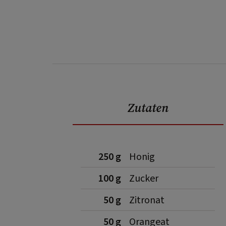
Zutaten
250 g
Honig
100 g
Zucker
50 g
Zitronat
50 g
Orangeat