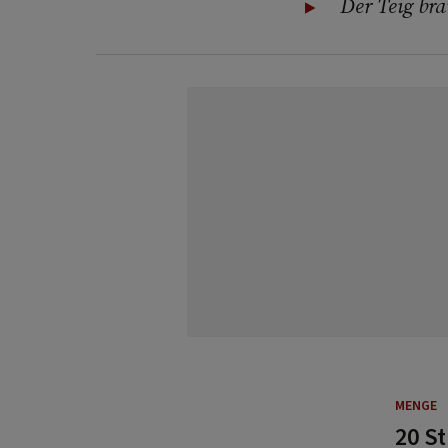
Der Teig br
MENGE
20 S