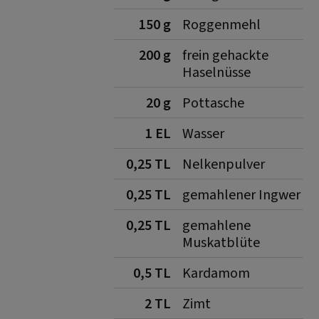
150 g
Roggenmehl
200 g
frein gehackte
Haselnüsse
20 g
Pottasche
1 EL
Wasser
0,25 TL
Nelkenpulver
0,25 TL
gemahlener Ingwer
0,25 TL
gemahlene
Muskatblüte
0,5 TL
Kardamom
2 TL
Zimt