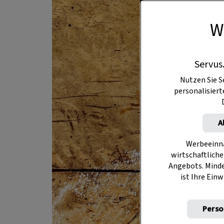
W
Servus
Nutzen Sie S
personalisier
A
Werbeeinna
wirtschaftliche
Angebots. Mind
ist Ihre Einw
Perso