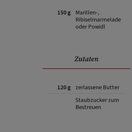
150 g
Marillen-,
Ribiselmarmelade
oder Powidl
Zutaten
120 g
zerlassene Butter
Staubzucker zum
Bestreuen