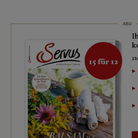
ABO
I
k
15