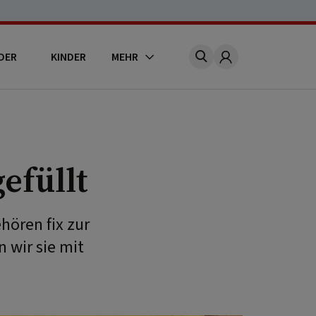
DER
KINDER
MEHR
Account
efüllt
hören fix zur
 wir sie mit