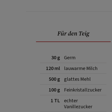
Für den Teig
30 g
Germ
120 ml
lauwarme Milch
500 g
glattes Mehl
100 g
Feinkristallzucker
1 TL
echter
Vanillezucker