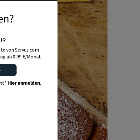
en?
UR
te von Servus.com
ng ab 0,99 €/Monat
o
ent?
Hier anmelden
.