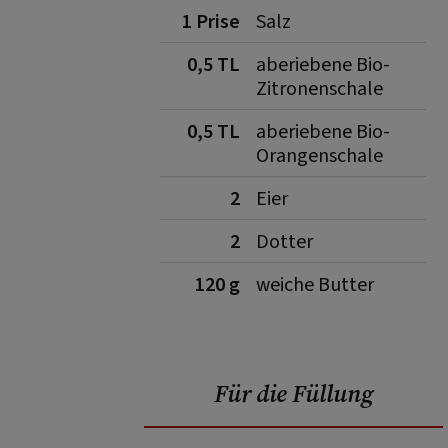
1 Prise
Salz
0,5 TL
aberiebene Bio-
Zitronenschale
0,5 TL
aberiebene Bio-
Orangenschale
2
Eier
2
Dotter
120 g
weiche Butter
Für die Füllung