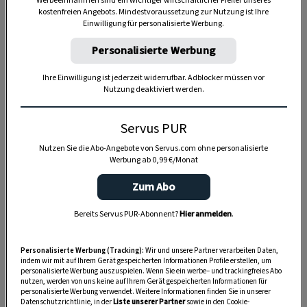
Werbeeinnahmen sind ein wichtiger wirtschaftlicher Pfeiler unseres
kostenfreien Angebots. Mindestvoraussetzung zur Nutzung ist Ihre
Einwilligung für personalisierte Werbung.
Personalisierte Werbung
Anzeige
Ihre Einwilligung ist jederzeit widerrufbar. Adblocker müssen vor
Nutzung deaktiviert werden.
Servus PUR
Nutzen Sie die Abo-Angebote von Servus.com ohne personalisierte
Werbung ab 0,99 €/Monat
Zum Abo
Bereits Servus PUR-Abonnent?
Hier anmelden
.
Personalisierte Werbung (Tracking):
Wir und unsere Partner verarbeiten Daten,
indem wir mit auf Ihrem Gerät gespeicherten Informationen Profile erstellen, um
personalisierte Werbung auszuspielen. Wenn Sie ein werbe– und trackingfreies Abo
nutzen, werden von uns keine auf Ihrem Gerät gespeicherten Informationen für
personalisierte Werbung verwendet. Weitere Informationen finden Sie in unserer
Datenschutzrichtlinie, in der
Liste unserer Partner
sowie in den Cookie-