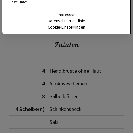
Einstellungen.
Impressum
SPEICHERN
DRUCKEN
Datenschutzrichtlinie
Cookie-Einstellungen
Zutaten
4
Hendlbrüste ohne Haut
4
Almkäsescheiben
8
Salbeiblätter
4 Scheibe(n)
Schinkenspeck
Salz