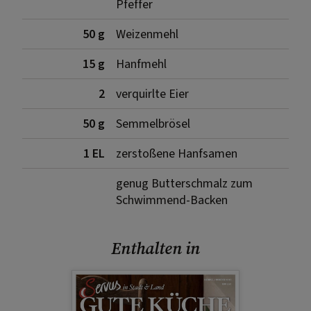
Pfeffer
50 g
Weizenmehl
15 g
Hanfmehl
2
verquirlte Eier
50 g
Semmelbrösel
1 EL
zerstoßene Hanfsamen
genug Butterschmalz zum
Schwimmend-Backen
Enthalten in