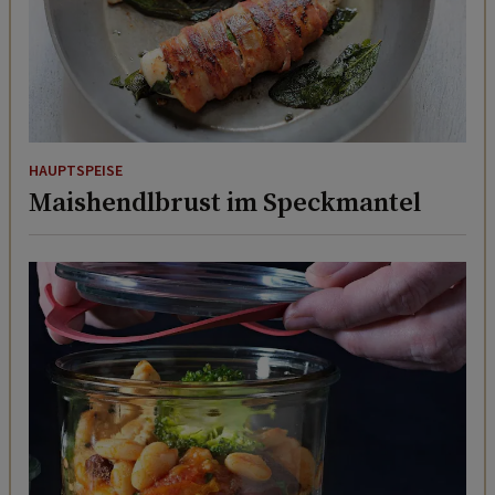
HAUPTSPEISE
Maishendlbrust im Speckmantel