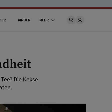
DER
KINDER
MEHR
Account
ndheit
 Tee? Die Kekse
aten.