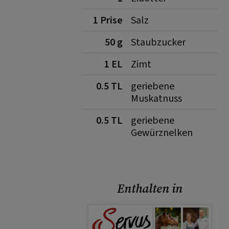
1 Prise
Salz
50 g
Staubzucker
1 EL
Zimt
0.5 TL
geriebene
Muskatnuss
0.5 TL
geriebene
Gewürznelken
Enthalten in