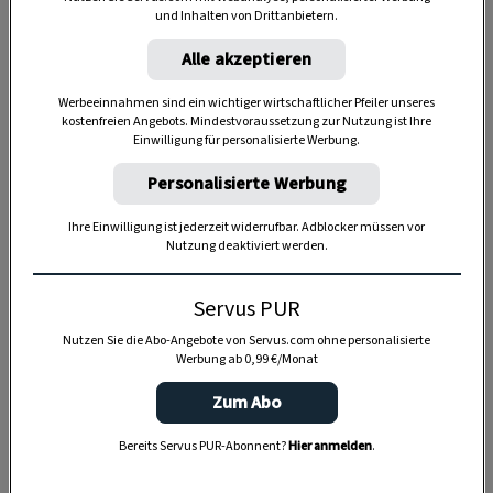
und Inhalten von Drittanbietern.
Anzeige
Alle akzeptieren
Werbeeinnahmen sind ein wichtiger wirtschaftlicher Pfeiler unseres
kostenfreien Angebots. Mindestvoraussetzung zur Nutzung ist Ihre
Einwilligung für personalisierte Werbung.
Personalisierte Werbung
Ihre Einwilligung ist jederzeit widerrufbar. Adblocker müssen vor
Nutzung deaktiviert werden.
Servus PUR
Nutzen Sie die Abo-Angebote von Servus.com ohne personalisierte
Werbung ab 0,99 €/Monat
Zum Abo
Bereits Servus PUR-Abonnent?
Hier anmelden
.
SPEICHERN
DRUCKEN