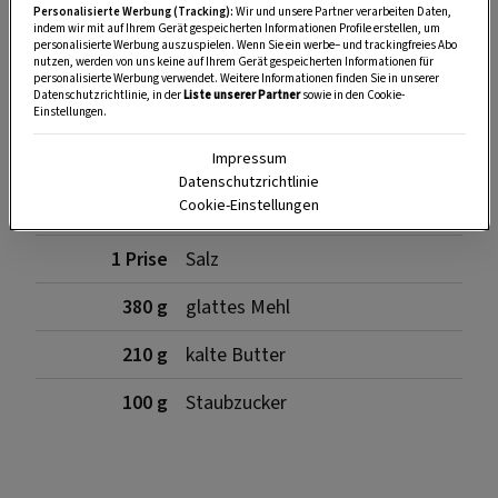
Personalisierte Werbung (Tracking):
Wir und unsere Partner verarbeiten Daten,
indem wir mit auf Ihrem Gerät gespeicherten Informationen Profile erstellen, um
personalisierte Werbung auszuspielen. Wenn Sie ein werbe– und trackingfreies Abo
Zutaten
nutzen, werden von uns keine auf Ihrem Gerät gespeicherten Informationen für
personalisierte Werbung verwendet. Weitere Informationen finden Sie in unserer
Datenschutzrichtlinie, in der
Liste unserer Partner
sowie in den Cookie-
Einstellungen.
Impressum
3
Dotter
Datenschutzrichtlinie
Cookie-Einstellungen
1 Pkg.
Vanillezucker
1 Prise
Salz
380 g
glattes Mehl
210 g
kalte Butter
100 g
Staubzucker