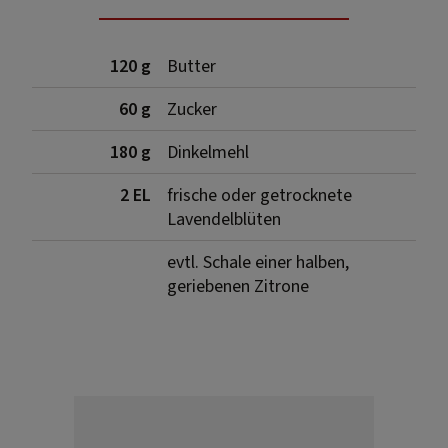
120 g
Butter
60 g
Zucker
180 g
Dinkelmehl
2 EL
frische oder getrocknete
Lavendelblüten
evtl. Schale einer halben,
geriebenen Zitrone