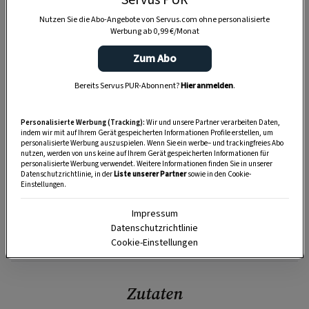
Servus PUR
Nutzen Sie die Abo-Angebote von Servus.com ohne personalisierte
Werbung ab 0,99 €/Monat
Zum Abo
Bereits Servus PUR-Abonnent?
Hier anmelden
.
Personalisierte Werbung (Tracking):
Wir und unsere Partner verarbeiten Daten,
indem wir mit auf Ihrem Gerät gespeicherten Informationen Profile erstellen, um
personalisierte Werbung auszuspielen. Wenn Sie ein werbe– und trackingfreies Abo
nutzen, werden von uns keine auf Ihrem Gerät gespeicherten Informationen für
personalisierte Werbung verwendet. Weitere Informationen finden Sie in unserer
Datenschutzrichtlinie, in der
Liste unserer Partner
sowie in den Cookie-
Einstellungen.
Impressum
Datenschutzrichtlinie
SPEICHERN
DRUCKEN
Cookie-Einstellungen
Zutaten