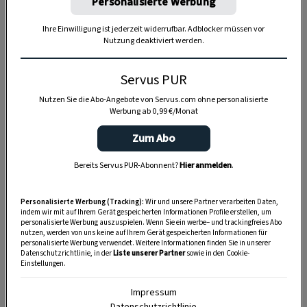
Personalisierte Werbung
Ihre Einwilligung ist jederzeit widerrufbar. Adblocker müssen vor
Nutzung deaktiviert werden.
Für den Teig
Servus PUR
Nutzen Sie die Abo-Angebote von Servus.com ohne personalisierte
Werbung ab 0,99 €/Monat
15 g
frische Germ
Zum Abo
150 ml
lauwarme Milch
Bereits Servus PUR-Abonnent?
Hier anmelden
.
50 g
Kristallzucker
Personalisierte Werbung (Tracking):
Wir und unsere Partner verarbeiten Daten,
250 g
glattes Mehl
indem wir mit auf Ihrem Gerät gespeicherten Informationen Profile erstellen, um
personalisierte Werbung auszuspielen. Wenn Sie ein werbe– und trackingfreies Abo
1 TL
echter Vanillezucker
nutzen, werden von uns keine auf Ihrem Gerät gespeicherten Informationen für
personalisierte Werbung verwendet. Weitere Informationen finden Sie in unserer
Datenschutzrichtlinie, in der
Liste unserer Partner
sowie in den Cookie-
40 g
zerlassene Butter
Einstellungen.
1
großes Ei
Impressum