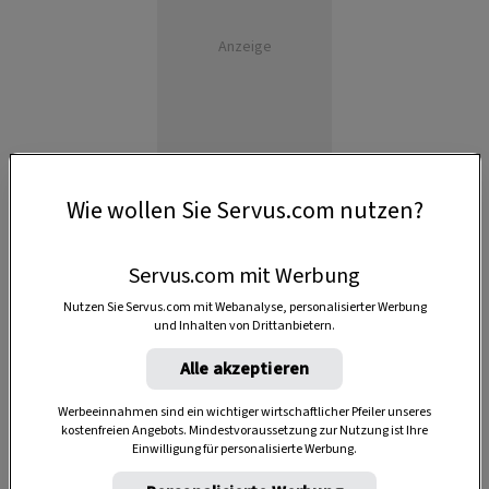
Anzeige
Wie wollen Sie Servus.com nutzen?
Servus.com mit Werbung
Nutzen Sie Servus.com mit Webanalyse, personalisierter Werbung
und Inhalten von Drittanbietern.
Alle akzeptieren
Werbeeinnahmen sind ein wichtiger wirtschaftlicher Pfeiler unseres
kostenfreien Angebots. Mindestvoraussetzung zur Nutzung ist Ihre
Einwilligung für personalisierte Werbung.
SPEICHERN
DRUCKEN