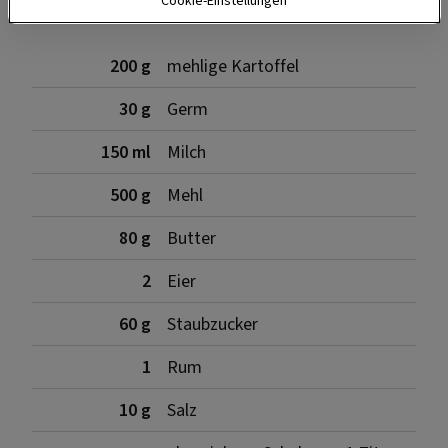
Cookie-Einstellungen
200 g
mehlige Kartoffel
30 g
Germ
150 ml
Milch
500 g
Mehl
80 g
Butter
2
Eier
60 g
Staubzucker
1
Rum
10 g
Salz