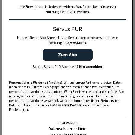
Ihre Einwilligung ist jederzeit widerrufbar. Adblocker müssen vor
Nutzung deaktiviert werden.
Servus PUR
Nutzen Sie die Abo-Angebote von Servus.com ohne personalisierte
Werbung ab 0,99 €/Monat
Zum Abo
Bereits Servus PUR-Abonnent?
Hier anmelden
.
Personalisierte Werbung (Tracking):
Wir und unsere Partner verarbeiten Daten,
indem wir mit auf Ihrem Gerät gespeicherten Informationen Profile erstellen, um
personalisierte Werbung auszuspielen. Wenn Sie ein werbe– und trackingfreies Abo
nutzen, werden von uns keine auf Ihrem Gerät gespeicherten Informationen für
personalisierte Werbung verwendet. Weitere Informationen finden Sie in unserer
SPEICHERN
DRUCKEN
Datenschutzrichtlinie, in der
Liste unserer Partner
sowie in den Cookie-
Einstellungen.
Impressum
Zutaten
Datenschutzrichtlinie