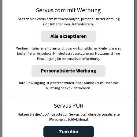
geben und die Schwarte zirka
3 Minuten unter
Servus.com mit Werbung
dem Backofengrill rösten
. Dann kriegt man
Nutzen Sie Servus.com mit Webanalyse, personalisierter Werbung
einresches „Rankerl“ (Kruste) wie aus dem
und Inhalten von Drittanbietern.
Bilderbuch.
Alle akzeptieren
Zum Schneiden
den
Braten mit der Kruste
Werbeeinnahmen sind ein wichtiger wirtschaftlicher Pfeiler unseres
nach unten aufs Brett
legen – so lässt sich die
kostenfreien Angebots. Mindestvoraussetzung zur Nutzung ist Ihre
Schwarte leichter durchtrennen.
Einwilligung für personalisierte Werbung.
Personalisierte Werbung
Ihre Einwilligung ist jederzeit widerrufbar. Adblocker müssen vor
Nutzung deaktiviert werden.
4 Portionen
Servus PUR
20 Minuten
Nutzen Sie die Abo-Angebote von Servus.com ohne personalisierte
Werbung ab 0,99 €/Monat
Zum Abo