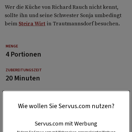
Wer die Küche von Richard Rauch nicht kennt,
sollte ihn und seine Schwester Sonja umbedingt
beim
Steira Wirt
in Trautmannsdorf besuchen.
4 Portionen
20 Minuten
4:30 Stunden
Wie wollen Sie Servus.com nutzen?
Servus.com mit Werbung