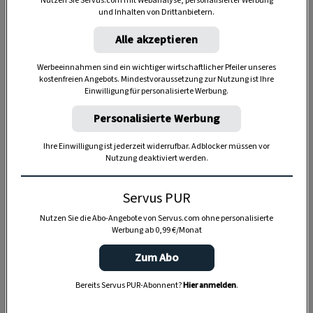
Nutzen Sie Servus.com mit Webanalyse, personalisierter Werbung
und Inhalten von Drittanbietern.
Alle akzeptieren
Werbeeinnahmen sind ein wichtiger wirtschaftlicher Pfeiler unseres
kostenfreien Angebots. Mindestvoraussetzung zur Nutzung ist Ihre
Einwilligung für personalisierte Werbung.
Personalisierte Werbung
Ihre Einwilligung ist jederzeit widerrufbar. Adblocker müssen vor
Nutzung deaktiviert werden.
Servus PUR
Anzeige
Nutzen Sie die Abo-Angebote von Servus.com ohne personalisierte
Werbung ab 0,99 €/Monat
Zum Abo
Bereits Servus PUR-Abonnent?
Hier anmelden
.