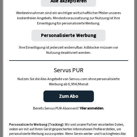
Alle akzeptieren
Anzeige
Werbeeinnahmen sind ein wichtiger wirtschaftlicher Pfeiler unseres
kostenfreien Angebots. Mindestvoraussetzung zur Nutzung ist Ihre
Einwilligung für personalisierte Werbung.
Personalisierte Werbung
Ihre Einwilligung ist jederzeit widerrufbar. Adblocker müssen vor
Nutzung deaktiviert werden.
Servus PUR
Nutzen Sie die Abo-Angebote von Servus.com ohne personalisierte
Werbung ab 0,99 €/Monat
Zum Abo
Bereits Servus PUR-Abonnent?
Hier anmelden
.
Personalisierte Werbung (Tracking):
Wir und unsere Partner verarbeiten Daten,
SPEICHERN
DRUCKEN
indem wir mit auf Ihrem Gerät gespeicherten Informationen Profile erstellen, um
personalisierte Werbung auszuspielen. Wenn Sie ein werbe– und trackingfreies Abo