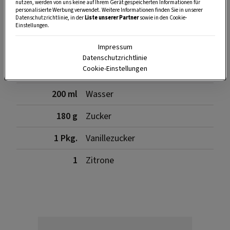
nutzen, werden von uns keine auf Ihrem Gerät gespeicherten Informationen für
personalisierte Werbung verwendet. Weitere Informationen finden Sie in unserer
Datenschutzrichtlinie, in der
Liste unserer Partner
sowie in den Cookie-
Zutaten
Einstellungen.
Impressum
Datenschutzrichtlinie
Cookie-Einstellungen
500 g
Erdbeeren
200 ml
Wasser
180 g
Zucker
1 Pkg.
Vanillezucker
1
Zitrone