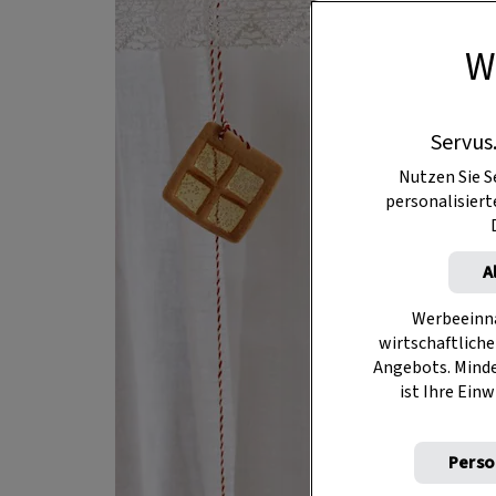
W
Servus
Nutzen Sie S
personalisier
A
Werbeeinna
wirtschaftliche
Angebots. Mind
ist Ihre Einw
Perso