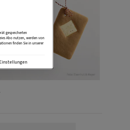
rät gespeicherten
reies Abo nutzen, werden von
tionen finden Sie in unserer
Einstellungen
Foto: Eisenhut & Mayer
k.