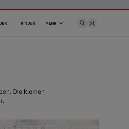
DER
KINDER
MEHR
Account
en. Die kleinen
n.