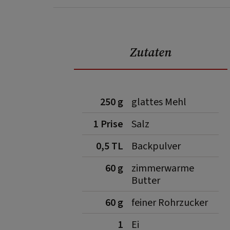
Zutaten
250 g
glattes Mehl
1 Prise
Salz
0,5 TL
Backpulver
60 g
zimmerwarme
Butter
60 g
feiner Rohrzucker
1
Ei