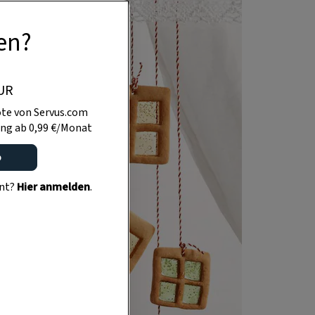
en?
UR
te von Servus.com
ng ab 0,99 €/Monat
o
ent?
Hier anmelden
.