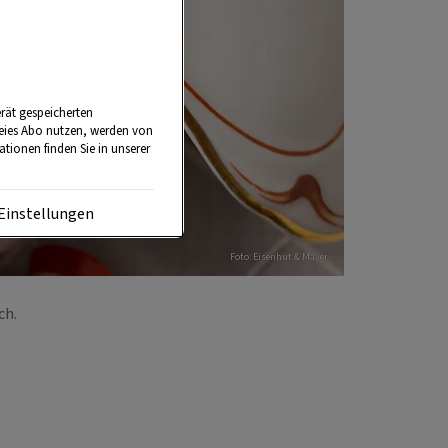
rät gespeicherten
reies Abo nutzen, werden von
tionen finden Sie in unserer
Einstellungen
Foto: Eisenhut & Mayer
sch.