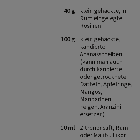
40 g
klein gehackte, in
Rum eingelegte
Rosinen
100 g
klein ge­hackte,
kandierte
Ananasscheiben
(kann man auch
durch kandierte
oder getrocknete
Datteln, Apfel­ringe,
Mangos,
Mandarinen,
Feigen, Aranzini
ersetzen)
10 ml
Zitronensaft, Rum
oder Malibu­ Likör