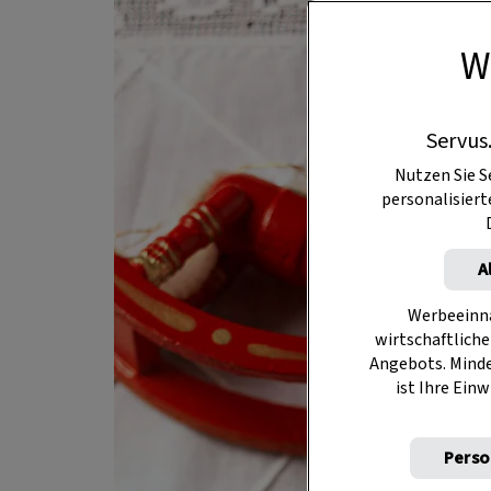
W
Servus
Nutzen Sie S
personalisier
A
Werbeeinna
wirtschaftliche
Angebots. Mind
ist Ihre Einw
Perso