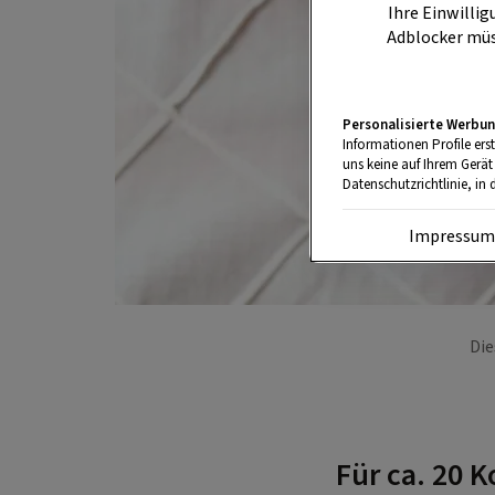
Ihre Einwillig
Adblocker müs
Personalisierte Werbun
Informationen Profile ers
uns keine auf Ihrem Gerät
Datenschutzrichtlinie, in 
Impressu
Die
Für ca. 20 