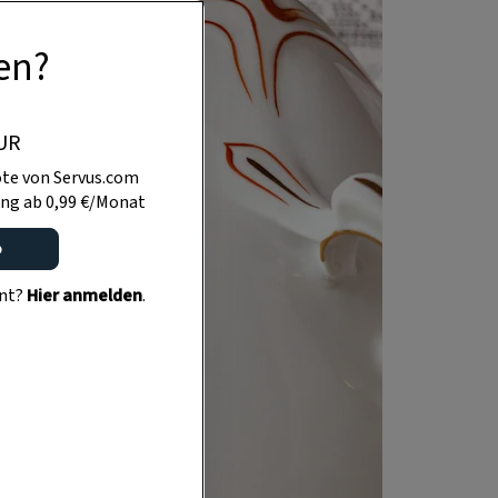
en?
UR
te von Servus.com
ng ab 0,99 €/Monat
o
ent?
Hier anmelden
.