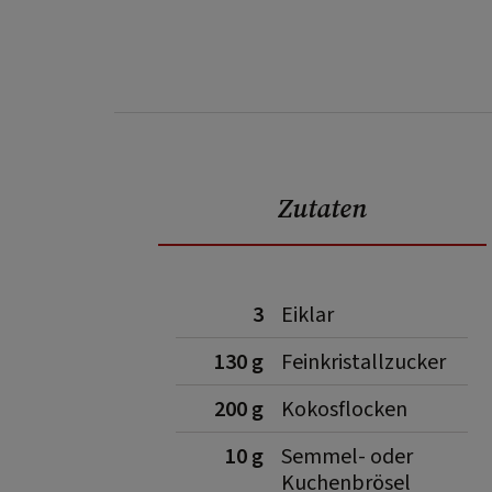
Zutaten
3
Eiklar
130 g
Feinkristallzucker
200 g
Kokosflocken
10 g
Semmel- oder
Kuchenbrösel