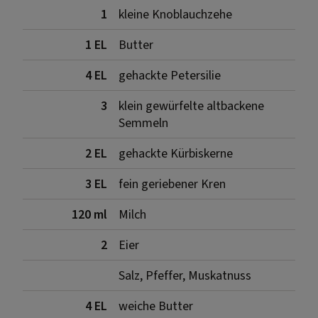
1
kleine Knoblauchzehe
1 EL
Butter
4 EL
gehackte Petersilie
3
klein gewürfelte altbackene
Semmeln
2 EL
gehackte Kürbiskerne
3 EL
fein geriebener Kren
120 ml
Milch
2
Eier
Salz, Pfeffer, Muskatnuss
4 EL
weiche Butter