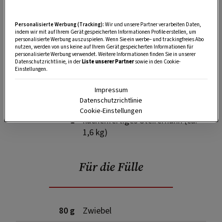
Personalisierte Werbung (Tracking):
Wir und unsere Partner verarbeiten Daten,
indem wir mit auf Ihrem Gerät gespeicherten Informationen Profile erstellen, um
SPEICHERN
DRUCKEN
personalisierte Werbung auszuspielen. Wenn Sie ein werbe– und trackingfreies Abo
nutzen, werden von uns keine auf Ihrem Gerät gespeicherten Informationen für
personalisierte Werbung verwendet. Weitere Informationen finden Sie in unserer
Datenschutzrichtlinie, in der
Liste unserer Partner
sowie in den Cookie-
Einstellungen.
Zutaten
Impressum
Datenschutzrichtlinie
Cookie-Einstellungen
1
küchenfertiges Steirerhuhn (ca.
1,6 kg)
Für die Fülle
80 g
Zwiebel