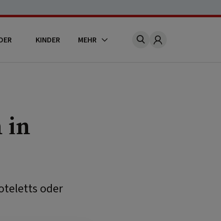
DER
KINDER
MEHR
Account
 in
oteletts oder