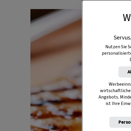
W
Servus
Nutzen Sie S
personalisier
A
Werbeeinna
wirtschaftliche
Angebots. Mind
ist Ihre Einw
Perso