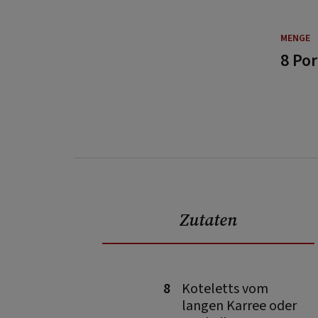
MENGE
8 Po
Zutaten
8
Koteletts vom
langen Karree oder