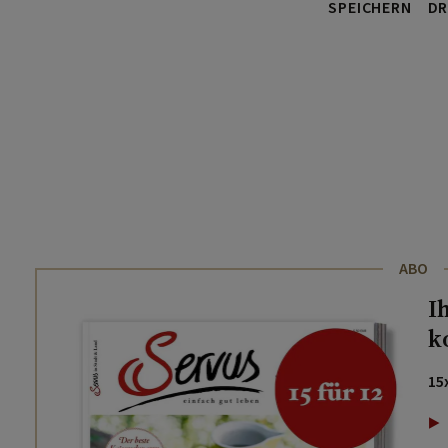
SPEICHERN
DR
ABO
I
k
15