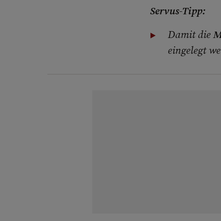
Servus-Tipp:
Damit die
M
eingelegt we