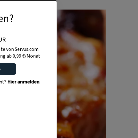
en?
UR
te von Servus.com
ng ab 0,99 €/Monat
o
ent?
Hier anmelden
.