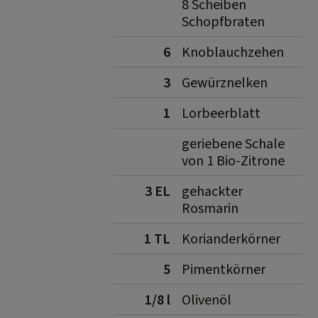
8 Scheiben
Schopfbraten
6
Knoblauchzehen
3
Gewürznelken
1
Lorbeerblatt
geriebene Schale
von 1 Bio-Zitrone
3 EL
gehackter
Rosmarin
1 TL
Korianderkörner
5
Pimentkörner
1/8 l
Olivenöl