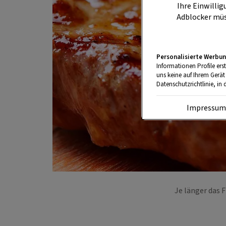
Ihre Einwillig
Adblocker müs
Personalisierte Werbun
Informationen Profile ers
uns keine auf Ihrem Gerät
Datenschutzrichtlinie, in 
Impressu
Je länger das 