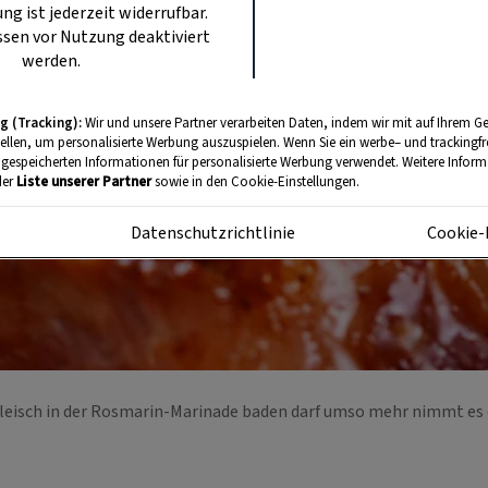
ung ist jederzeit widerrufbar.
sen vor Nutzung deaktiviert
werden.
g (Tracking):
Wir und unsere Partner verarbeiten Daten, indem wir mit auf Ihrem Ge
tellen, um personalisierte Werbung auszuspielen. Wenn Sie ein werbe– und trackingf
 gespeicherten Informationen für personalisierte Werbung verwendet. Weitere Informa
der
Liste unserer Partner
sowie in den Cookie-Einstellungen.
m
Datenschutzrichtlinie
Cookie-
Fleisch in der Rosmarin-Marinade baden darf umso mehr nimmt es