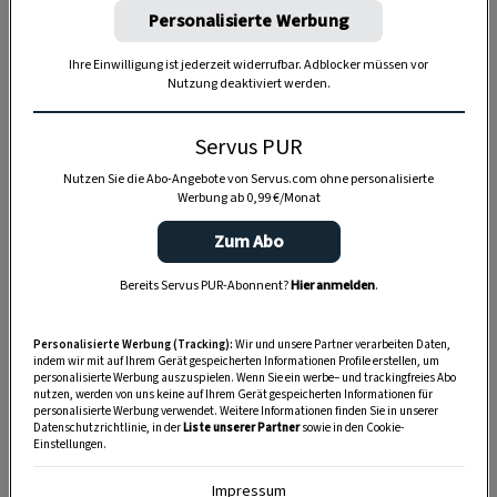
Personalisierte Werbung
Anzeige
Ihre Einwilligung ist jederzeit widerrufbar. Adblocker müssen vor
Nutzung deaktiviert werden.
Servus PUR
Nutzen Sie die Abo-Angebote von Servus.com ohne personalisierte
Werbung ab 0,99 €/Monat
Zum Abo
Bereits Servus PUR-Abonnent?
Hier anmelden
.
Personalisierte Werbung (Tracking):
Wir und unsere Partner verarbeiten Daten,
indem wir mit auf Ihrem Gerät gespeicherten Informationen Profile erstellen, um
personalisierte Werbung auszuspielen. Wenn Sie ein werbe– und trackingfreies Abo
nutzen, werden von uns keine auf Ihrem Gerät gespeicherten Informationen für
personalisierte Werbung verwendet. Weitere Informationen finden Sie in unserer
Datenschutzrichtlinie, in der
Liste unserer Partner
sowie in den Cookie-
Einstellungen.
Impressum
SPEICHERN
DRUCKEN