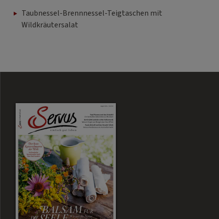
Taubnessel-Brennnessel-Teigtaschen mit
Wildkräutersalat