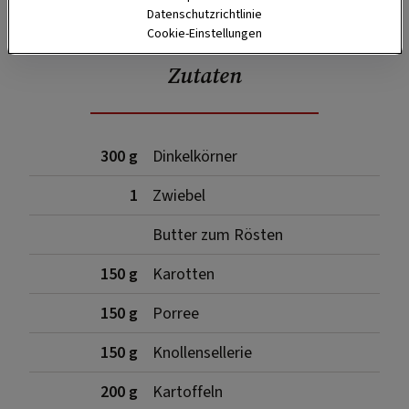
Datenschutzrichtlinie
Cookie-Einstellungen
Zutaten
300 g
Dinkelkörner
1
Zwiebel
Butter zum Rösten
150 g
Karotten
150 g
Porree
150 g
Knollensellerie
200 g
Kartoffeln