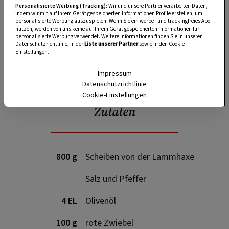
Personalisierte Werbung (Tracking):
Wir und unsere Partner verarbeiten Daten,
indem wir mit auf Ihrem Gerät gespeicherten Informationen Profile erstellen, um
personalisierte Werbung auszuspielen. Wenn Sie ein werbe– und trackingfreies Abo
nutzen, werden von uns keine auf Ihrem Gerät gespeicherten Informationen für
personalisierte Werbung verwendet. Weitere Informationen finden Sie in unserer
Datenschutzrichtlinie, in der
Liste unserer Partner
sowie in den Cookie-
Einstellungen.
SPEICHERN
DRUCKEN
Impressum
Datenschutzrichtlinie
Cookie-Einstellungen
Zutaten
800 g
Scheiben von der Lammhaxe
Salz und Pfeffer
4 EL
Olivenöl
100 g
rote Zwiebel