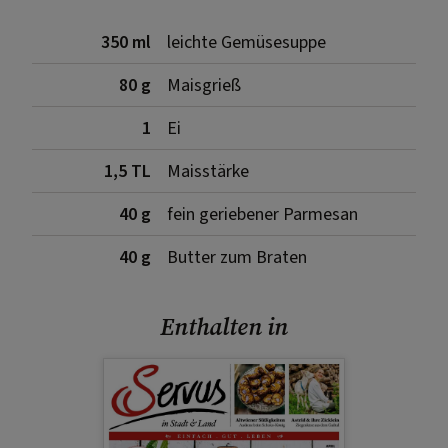
350 ml
leichte Gemüsesuppe
80 g
Maisgrieß
1
Ei
1,5 TL
Maisstärke
40 g
fein geriebener Parmesan
40 g
Butter zum Braten
Enthalten in