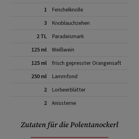
1
Fenchelknolle
3
Knoblauchzehen
2 TL
Paradeismark
125 ml
Weißwein
125 ml
frisch gepresster Orangensaft
250 ml
Lammfond
2
Lorbeerblätter
2
Anissterne
Zutaten für die Polentanockerl