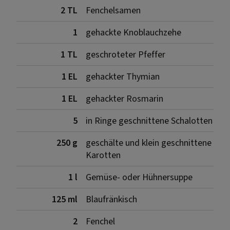
2 TL
Fenchelsamen
1
gehackte Knoblauchzehe
1 TL
geschroteter Pfeffer
1 EL
gehackter Thymian
1 EL
gehackter Rosmarin
5
in Ringe geschnittene Schalotten
250 g
geschälte und klein geschnittene
Karotten
1 l
Gemüse- oder Hühnersuppe
125 ml
Blaufränkisch
2
Fenchel