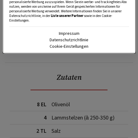
personalisierte Werbung auszuspielen. Wenn Sie ein werbe– und trackingfreies Abo
nutzen, werden von uns keine auf Ihrem Gerät gespeicherten Informationen für
personalisierte Werbung verwendet. Weitere Informationen finden Sie in unserer
Datenschutzrichtlinie, in der
Liste unserer Partner
sowie in den Cookie-
Einstellungen.
Impressum
Datenschutzrichtlinie
Cookie-Einstellungen
SPEICHERN
DRUCKEN
Zutaten
8 EL
Olivenöl
4
Lammstelzen (à 250-350 g)
2 TL
Salz