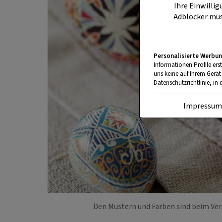
Ihre Einwillig
Adblocker müs
Personalisierte Werbun
Informationen Profile ers
uns keine auf Ihrem Gerät
Datenschutzrichtlinie, in 
Impressu
Den Mustern und Farben sind beim Ver