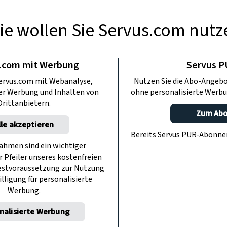
ie wollen Sie Servus.com nutz
BERMACHEN
rten, Ostereier zu
.com mit Werbung
Servus 
ervus.com mit Webanalyse,
Nutzen Sie die Abo-Angebo
zieren
ter Werbung und Inhalten von
ohne personalisierte Werbu
Drittanbietern.
Zum Ab
lle akzeptieren
iebelschalen und Nadeln kunstvolle
Bereits Servus PUR-Abonn
 Ihre Ostereier.
hmen sind ein wichtiger
r Pfeiler unseres kostenfreien
estvoraussetzung zur Nutzung
illigung für personalisierte
Werbung.
nalisierte Werbung