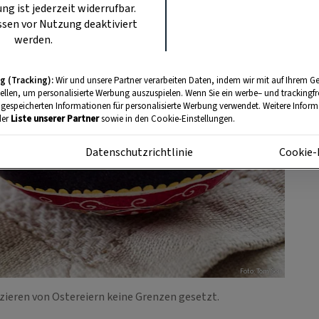
ung ist jederzeit widerrufbar.
sen vor Nutzung deaktiviert
werden.
g (Tracking):
Wir und unsere Partner verarbeiten Daten, indem wir mit auf Ihrem Ge
tellen, um personalisierte Werbung auszuspielen. Wenn Sie ein werbe– und trackingf
 gespeicherten Informationen für personalisierte Werbung verwendet. Weitere Informa
der
Liste unserer Partner
sowie in den Cookie-Einstellungen.
m
Datenschutzrichtlinie
Cookie-
Foto: Tom Son
zieren von Ostereiern keine Grenzen gesetzt.