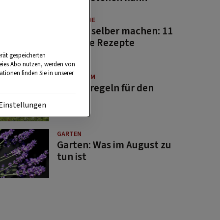
GUTE KÜCHE
Saucen selber machen: 11
beliebte Rezepte
rät gespeicherten
reies Abo nutzen, werden von
tionen finden Sie in unserer
BRAUCHTUM
Bauernregeln für den
August
Einstellungen
GARTEN
Garten: Was im August zu
tun ist