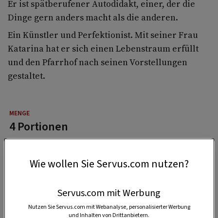
Er ist spätberufener Autodidakt, einer, der die
Dinge gern anders macht als die anderen.
Ein Künstler und Perfektionist. Mit seiner Frau
Katarina hat er sich einen Lebenstraum erfüllt
und den Pfarrhof nach seinen Vorstellungen
gestaltet.
4 Portionen
Wie wollen Sie Servus.com nutzen?
25 Minuten
Servus.com mit Werbung
1:20 Stunden
Nutzen Sie Servus.com mit Webanalyse, personalisierter Werbung
und Inhalten von Drittanbietern.