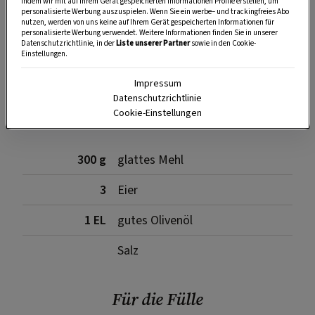
indem wir mit auf Ihrem Gerät gespeicherten Informationen Profile erstellen, um
personalisierte Werbung auszuspielen. Wenn Sie ein werbe– und trackingfreies Abo
nutzen, werden von uns keine auf Ihrem Gerät gespeicherten Informationen für
personalisierte Werbung verwendet. Weitere Informationen finden Sie in unserer
SPEICHERN
DRUCKEN
Datenschutzrichtlinie, in der
Liste unserer Partner
sowie in den Cookie-
Einstellungen.
Impressum
Für den Fleckerlteig
Datenschutzrichtlinie
Cookie-Einstellungen
300 g
glattes Mehl
3
Eier
1 EL
gutes Olivenöl
Salz
Für die Fülle