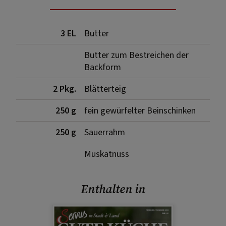
3 EL
Butter
Butter zum Bestreichen der
Backform
2 Pkg.
Blätterteig
250 g
fein gewürfelter Beinschinken
250 g
Sauerrahm
Muskatnuss
Enthalten in