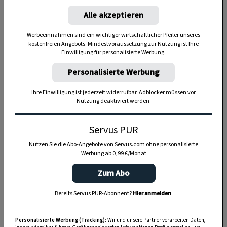
Alle akzeptieren
Werbeeinnahmen sind ein wichtiger wirtschaftlicher Pfeiler unseres
kostenfreien Angebots. Mindestvoraussetzung zur Nutzung ist Ihre
Anzeige
Einwilligung für personalisierte Werbung.
Personalisierte Werbung
Ihre Einwilligung ist jederzeit widerrufbar. Adblocker müssen vor
Nutzung deaktiviert werden.
Servus PUR
Nutzen Sie die Abo-Angebote von Servus.com ohne personalisierte
Werbung ab 0,99 €/Monat
Zum Abo
Bereits Servus PUR-Abonnent?
Hier anmelden
.
Personalisierte Werbung (Tracking):
Wir und unsere Partner verarbeiten Daten,