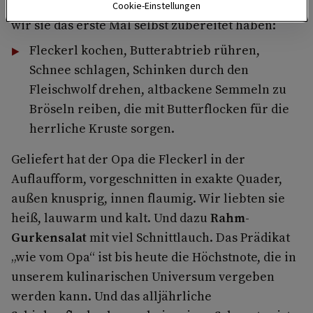
Den Aufwand dafür kennen wir Enkelkinder, seit
Cookie-Einstellungen
wir sie das erste Mal selbst zubereitet haben:
Fleckerl kochen, Butterabtrieb rühren,
Schnee schlagen, Schinken durch den
Fleischwolf drehen, altbackene Semmeln zu
Bröseln reiben, die mit Butterflocken für die
herrliche Kruste sorgen.
Geliefert hat der Opa die Fleckerl in der
Auflaufform, vorgeschnitten in exakte Quader,
außen knusprig, innen flaumig. Wir liebten sie
heiß, lauwarm und kalt. Und dazu
Rahm-
Gurkensalat
mit viel Schnittlauch. Das Prädikat
„wie vom Opa“ ist bis heute die Höchstnote, die in
unserem kulinarischen Universum vergeben
werden kann. Und das alljährliche