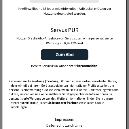
der
Erdäpfelschmarrn
mit selbst gemachten
Ihre Einwilligung ist jederzeit widerrufbar. Adblocker müssen vor
Grammeln, die
Gröstln, Schmarrn und Aufläufe
,
Nutzung deaktiviert werden.
alles war ein Gedicht.
Mehrmals die Woche fuhr er mit seinem alten
Servus PUR
VW-Käfer unser Zuhause an und lieferte in
Nutzen Sie die Abo-Angebote von Servus.com ohne personalisierte
Werbung ab 0,99 €/Monat
pastellfarbenen Menage-Reindln das Essen, das
er daheim gekocht hatte, lautstark angekündigt
Zum Abo
vom Bellen unseres Hundes, den der Opa nach
Bereits Servus PUR-Abonnent?
Hier anmelden
.
der Enkelfütterung Gassi führte. Immer.
Weil er ein Mann mit Prinzipien war, war auch
Personalisierte Werbung (Tracking):
Wir und unsere Partner verarbeiten Daten,
indem wir mit auf Ihrem Gerät gespeicherten Informationen Profile erstellen, um
seine Küche streng saisonal
; die
personalisierte Werbung auszuspielen. Wenn Sie ein werbe– und trackingfreies Abo
nutzen, werden von uns keine auf Ihrem Gerät gespeicherten Informationen für
Restlverwertung
ging über alles, und unsere
personalisierte Werbung verwendet. Weitere Informationen finden Sie in unserer
Datenschutzrichtlinie, in der
Liste unserer Partner
sowie in den Cookie-
geliebten Schinkenfleckerl gab es immer nur,
Einstellungen.
wenn vom Gselchten (mit dem besten
Impressum
Kartoffelpüree der Welt) was übrigblieb.
Datenschutzrichtlinie