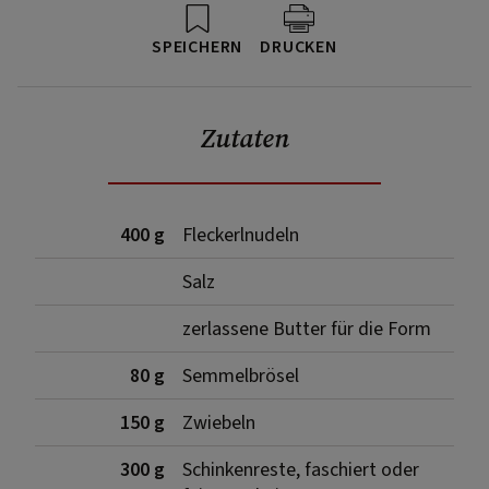
SPEICHERN
DRUCKEN
Zutaten
400 g
Fleckerlnudeln
Salz
zerlassene Butter für die Form
80 g
Semmelbrösel
150 g
Zwiebeln
300 g
Schinkenreste, faschiert oder