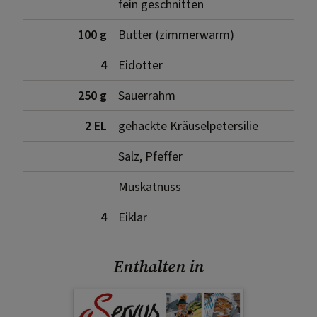
fein geschnitten
100 g
Butter (zimmerwarm)
4
Eidotter
250 g
Sauerrahm
2 EL
gehackte Kräuselpetersilie
Salz, Pfeffer
Muskatnuss
4
Eiklar
Enthalten in