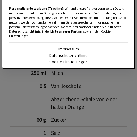
Personalisierte Werbung (Tracking):
Wir und unsere Partner verarbeiten Daten,
indem wir mit auf Ihrem Gerät gespeicherten Informationen Profile erstellen, um
personalisierte Werbung auszuspielen. Wenn Sie ein werbe– und trackingfreies Abo
SPEICHERN
DRUCKEN
nutzen, werden von uns keine auf Ihrem Gerät gespeicherten Informationen für
personalisierte Werbung verwendet. Weitere Informationen finden Sie in unserer
Datenschutzrichtlinie, in der
Liste unserer Partner
sowie in den Cookie-
Einstellungen.
Zutaten
Impressum
Datenschutzrichtlinie
Cookie-Einstellungen
250 ml
Milch
0.5
Vanilleschote
abgeriebene Schale von einer
halben Orange
60 g
Zucker
1
Salz