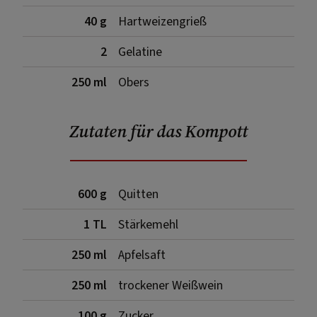
40 g
Hartweizengrieß
2
Gelatine
250 ml
Obers
Zutaten für das Kompott
600 g
Quitten
1 TL
Stärkemehl
250 ml
Apfelsaft
250 ml
trockener Weißwein
100 g
Zucker