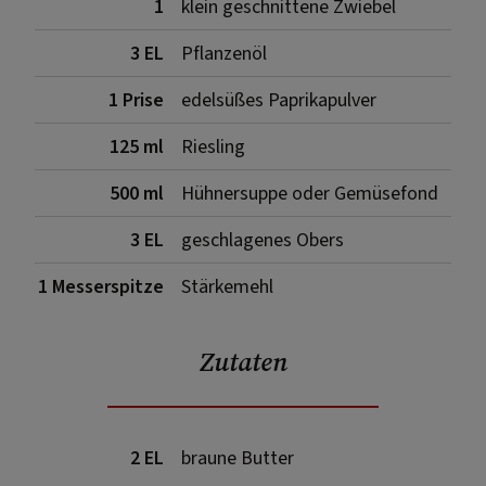
1
klein geschnittene Zwiebel
3 EL
Pflanzenöl
1 Prise
edelsüßes Paprikapulver
125 ml
Riesling
500 ml
Hühnersuppe oder Gemüsefond
3 EL
geschlagenes Obers
1 Messerspitze
Stärkemehl
Zutaten
2 EL
braune Butter