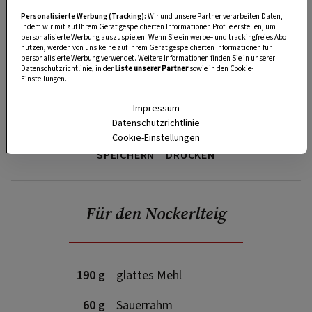
Personalisierte Werbung (Tracking):
Wir und unsere Partner verarbeiten Daten,
indem wir mit auf Ihrem Gerät gespeicherten Informationen Profile erstellen, um
personalisierte Werbung auszuspielen. Wenn Sie ein werbe– und trackingfreies Abo
nutzen, werden von uns keine auf Ihrem Gerät gespeicherten Informationen für
personalisierte Werbung verwendet. Weitere Informationen finden Sie in unserer
Datenschutzrichtlinie, in der
Liste unserer Partner
sowie in den Cookie-
Einstellungen.
Impressum
Datenschutzrichtlinie
Cookie-Einstellungen
SPEICHERN
DRUCKEN
Für den Nockerlteig
190 g
glattes Mehl
60 g
Sauerrahm