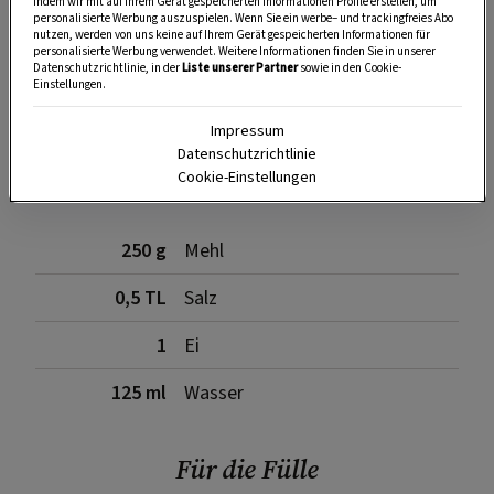
indem wir mit auf Ihrem Gerät gespeicherten Informationen Profile erstellen, um
personalisierte Werbung auszuspielen. Wenn Sie ein werbe– und trackingfreies Abo
nutzen, werden von uns keine auf Ihrem Gerät gespeicherten Informationen für
personalisierte Werbung verwendet. Weitere Informationen finden Sie in unserer
SPEICHERN
DRUCKEN
Datenschutzrichtlinie, in der
Liste unserer Partner
sowie in den Cookie-
Einstellungen.
Impressum
Für den Teig
Datenschutzrichtlinie
Cookie-Einstellungen
250 g
Mehl
0,5 TL
Salz
1
Ei
125 ml
Wasser
Für die Fülle