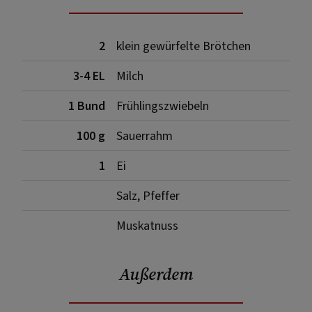
2
klein gewürfelte Brötchen
3-4 EL
Milch
1 Bund
Frühlingszwiebeln
100 g
Sauerrahm
1
Ei
Salz, Pfeffer
Muskatnuss
Außerdem