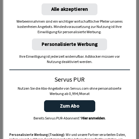
Alle akzeptieren
Werbeeinnahmen sind ein wichtiger wirtschaftlicher Pfeiler unseres
kostenfreien Angebots. Mindestvoraussetzung zur Nutzung ist Ihre
Anzeige
Einwilligung für personalisierte Werbung.
Personalisierte Werbung
Ihre Einwilligung ist jederzeit widerrufbar. Adblocker müssen vor
Nutzung deaktiviert werden.
Servus PUR
Nutzen Sie die Abo-Angebote von Servus.com ohne personalisierte
Werbung ab 0,99 €/Monat
Zum Abo
Bereits Servus PUR-Abonnent?
Hier anmelden
.
Personalisierte Werbung (Tracking):
Wir und unsere Partner verarbeiten Daten,