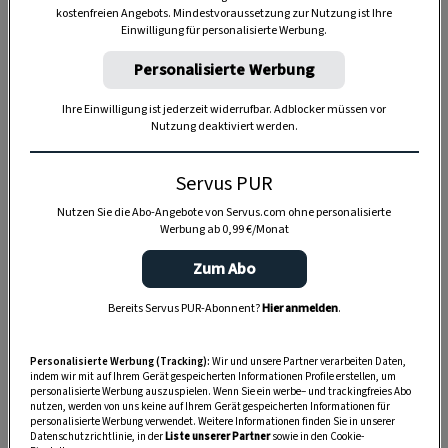
kostenfreien Angebots. Mindestvoraussetzung zur Nutzung ist Ihre
Einwilligung für personalisierte Werbung.
Anzeige
Personalisierte Werbung
Ihre Einwilligung ist jederzeit widerrufbar. Adblocker müssen vor
Nutzung deaktiviert werden.
Servus PUR
Nutzen Sie die Abo-Angebote von Servus.com ohne personalisierte
Werbung ab 0,99 €/Monat
Zum Abo
Bereits Servus PUR-Abonnent?
Hier anmelden
.
Personalisierte Werbung (Tracking):
Wir und unsere Partner verarbeiten Daten,
indem wir mit auf Ihrem Gerät gespeicherten Informationen Profile erstellen, um
personalisierte Werbung auszuspielen. Wenn Sie ein werbe– und trackingfreies Abo
nutzen, werden von uns keine auf Ihrem Gerät gespeicherten Informationen für
personalisierte Werbung verwendet. Weitere Informationen finden Sie in unserer
Datenschutzrichtlinie, in der
Liste unserer Partner
sowie in den Cookie-
SPEICHERN
DRUCKEN