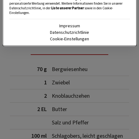
personalisierte Werbung verwendet. Weitere Informationen finden Sie in unserer
Datenschutzrichtlinie, in der
Liste unserer Partner
sowie in den Cookie-
Einstellungen.
SPEICHERN
DRUCKEN
Impressum
Datenschutzrichtlinie
Cookie-Einstellungen
Zutaten
70 g
Bergwiesenheu
1
Zwiebel
2
Knoblauchzehen
2 EL
Butter
Salz und Pfeffer
100 ml
Schlagobers, leicht geschlagen