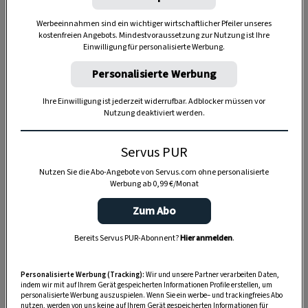
Werbeeinnahmen sind ein wichtiger wirtschaftlicher Pfeiler unseres
kostenfreien Angebots. Mindestvoraussetzung zur Nutzung ist Ihre
Einwilligung für personalisierte Werbung.
Anzeige
Personalisierte Werbung
Ihre Einwilligung ist jederzeit widerrufbar. Adblocker müssen vor
Nutzung deaktiviert werden.
Servus PUR
Nutzen Sie die Abo-Angebote von Servus.com ohne personalisierte
Werbung ab 0,99 €/Monat
Zum Abo
Bereits Servus PUR-Abonnent?
Hier anmelden
.
Personalisierte Werbung (Tracking):
Wir und unsere Partner verarbeiten Daten,
indem wir mit auf Ihrem Gerät gespeicherten Informationen Profile erstellen, um
personalisierte Werbung auszuspielen. Wenn Sie ein werbe– und trackingfreies Abo
nutzen, werden von uns keine auf Ihrem Gerät gespeicherten Informationen für