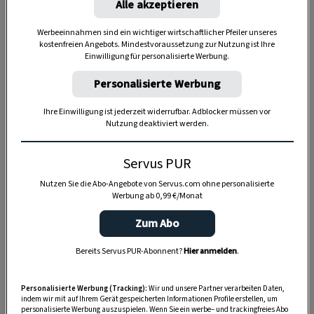
Alle akzeptieren
Anzeige
Werbeeinnahmen sind ein wichtiger wirtschaftlicher Pfeiler unseres
kostenfreien Angebots. Mindestvoraussetzung zur Nutzung ist Ihre
Einwilligung für personalisierte Werbung.
Personalisierte Werbung
Ihre Einwilligung ist jederzeit widerrufbar. Adblocker müssen vor
Nutzung deaktiviert werden.
Servus PUR
Nutzen Sie die Abo-Angebote von Servus.com ohne personalisierte
Werbung ab 0,99 €/Monat
Zum Abo
Bereits Servus PUR-Abonnent?
Hier anmelden
.
Personalisierte Werbung (Tracking):
Wir und unsere Partner verarbeiten Daten,
SPEICHERN
DRUCKEN
indem wir mit auf Ihrem Gerät gespeicherten Informationen Profile erstellen, um
personalisierte Werbung auszuspielen. Wenn Sie ein werbe– und trackingfreies Abo