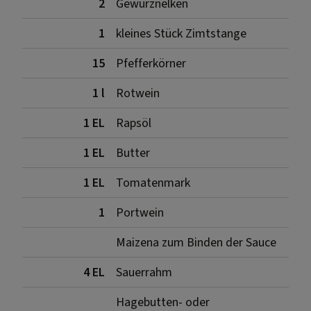
2
Gewürznelken
1
kleines Stück Zimtstange
15
Pfefferkörner
1 l
Rotwein
1 EL
Rapsöl
1 EL
Butter
1 EL
Tomatenmark
1
Portwein
Maizena zum Binden der Sauce
4 EL
Sauerrahm
Hagebutten- oder