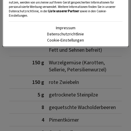
nutzen, werden von uns keine auf Ihrem Gerät gespeicherten Informationen für
personalisierte Werbung verwendet. Weitere Informationen finden Sie in unserer
Datenschutzrichtlinie, in der
Liste unserer Partner
sowie in den Cookie-
Zutaten
Einstellungen.
Impressum
Datenschutzrichtlinie
Cookie-Einstellungen
1 kg
Hirschschlögel (ausgelöst, von
Fett und Sehnen befreit)
150 g
Wurzelgemüse (Karotten,
Sellerie, Petersilienwurzel)
150 g
rote Zwiebeln
5 g
getrocknete Steinpilze
8
gequetschte Wacholderbeeren
4
Pimentkörner