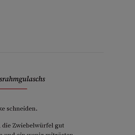
bsrahmgulaschs
cke schneiden.
 die Zwiebelwürfel gut
 und ein wenig mitrösten.