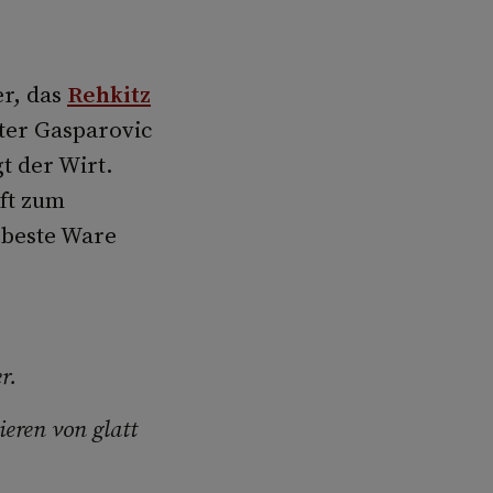
er, das
Rehkitz
eter Gasparovic
t der Wirt.
oft zum
 beste Ware
r.
ieren von glatt