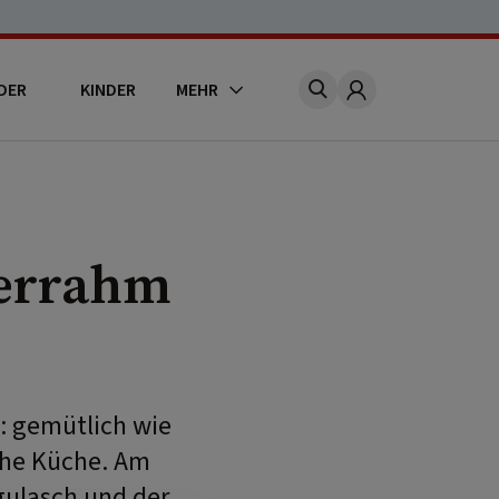
DER
KINDER
MEHR
Account
uerrahm
: gemütlich wie
che Küche. Am
gulasch und der