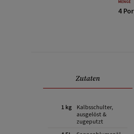
MENGE
4 Po
Zutaten
1 kg
Kalbsschulter,
ausgelöst &
zugeputzt