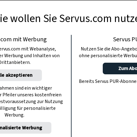
Koch verrät uns sein Geheimrezept.
ie wollen Sie Servus.com nutz
.com mit Werbung
Servus P
ervus.com mit Webanalyse,
Nutzen Sie die Abo-Angebo
ter Werbung und Inhalten von
ohne personalisierte Werbu
Drittanbietern.
Zum Ab
lle akzeptieren
Bereits Servus PUR-Abonn
hmen sind ein wichtiger
r Pfeiler unseres kostenfreien
estvoraussetzung zur Nutzung
illigung für personalisierte
Werbung.
nalisierte Werbung