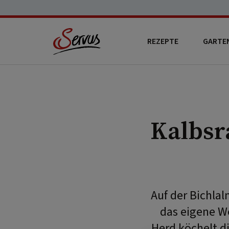
REZEPTE
GARTE
Kalbsr
Auf der Bichla
das eigene W
Herd köchelt d