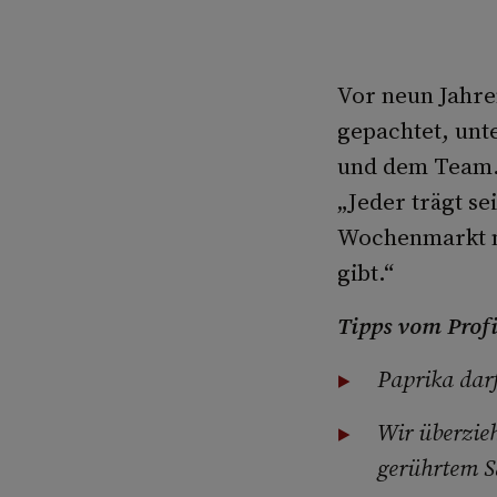
Vor neun Jahre
gepachtet, unt
und dem Team. 
„Jeder trägt se
Wochenmarkt na
gibt.“
Tipps vom Profi
Paprika darf
Wir überzieh
gerührtem 