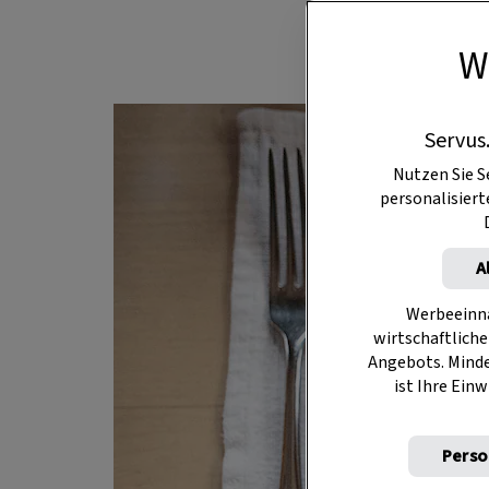
W
Servus
Nutzen Sie S
personalisier
A
Werbeeinna
wirtschaftliche
Angebots. Mind
ist Ihre Einw
Perso