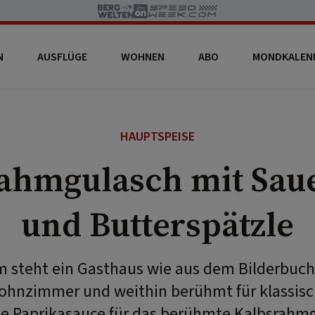
N
AUSFLÜGE
WOHNEN
ABO
MONDKALEN
HAUPTSPEISE
ahmgulasch mit Sa
und Butterspätzle
lm steht ein Gasthaus wie aus dem Bilderbuch
ohnzimmer und weithin berühmt für klassis
ie Paprikasauce für das berühmte Kalbsrahm