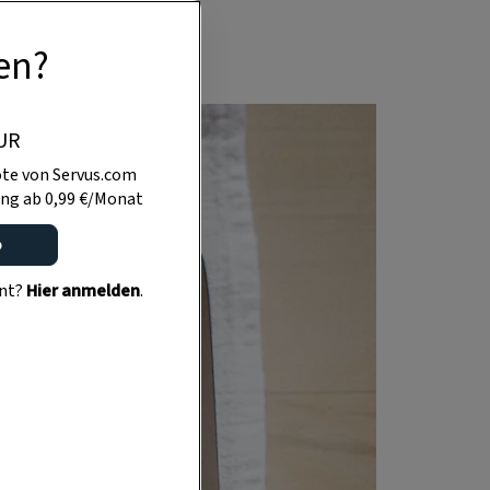
en?
UR
te von Servus.com
ng ab 0,99 €/Monat
o
ent?
Hier anmelden
.