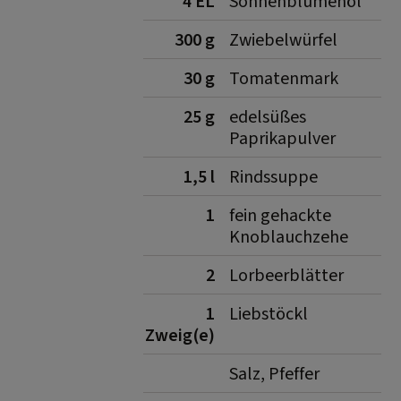
4 EL
Sonnenblumenöl
300 g
Zwiebelwürfel
30 g
Tomatenmark
25 g
edelsüßes
Paprikapulver
1,5 l
Rindssuppe
1
fein gehackte
Knoblauchzehe
2
Lorbeerblätter
1
Liebstöckl
Zweig(e)
Salz, Pfeffer