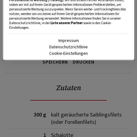
Personalisierte Werbung (Tracking):
Wir und unsere Partner verarbeiten Daten,
indem wir mit auf Ihrem Gerät gespeicherten Informationen Profile erstellen, um
personalisierte Werbung auszuspielen. Wenn Sie ein werbe– und trackingfreies Abo
nutzen, werden von uns keine auf Ihrem Gerät gespeicherten Informationen für
personalisierte Werbung verwendet. Weitere Informationen finden Sie in unserer
Datenschutzrichtlinie, in der
Liste unserer Partner
sowie in den Cookie-
Einstellungen.
Impressum
Datenschutzrichtlinie
Cookie-Einstellungen
SPEICHERN
DRUCKEN
Zutaten
300 g
kalt geräucherte Saiblingsfilets
(oder Forellenfilets)
1
Schalotte