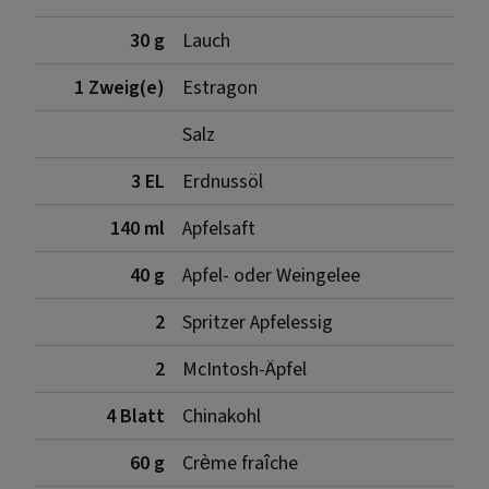
30 g
Lauch
1 Zweig(e)
Estragon
Salz
3 EL
Erdnussöl
140 ml
Apfelsaft
40 g
Apfel- oder Weingelee
2
Spritzer Apfelessig
2
McIntosh-Äpfel
4 Blatt
Chinakohl
60 g
Crème fraîche