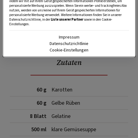
indem wir mit auf Ihrem Gerät gespeicherten Informationen Profile erstellen, um
personalisierte Werbung auszuspielen. Wenn Sie ein werbe– und trackingfreies Abo
nutzen, werden von uns keine auf Ihrem Gerät gespeicherten Informationen für
personalisierte Werbung verwendet. Weitere Informationen finden Sie in unserer
Datenschutzrichtlinie, in der
Liste unserer Partner
sowie in den Cookie-
Einstellungen.
SPEICHERN
DRUCKEN
Impressum
Datenschutzrichtlinie
Cookie-Einstellungen
Zutaten
60 g
Karotten
60 g
Gelbe Rüben
8 Blatt
Gelatine
500 ml
klare Gemüsesuppe