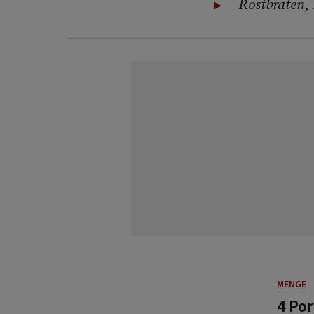
Rostbraten,
MENGE
4 Po