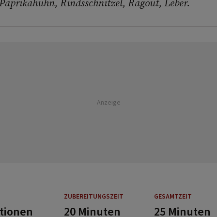
 Paprikahuhn, Rindsschnitzel, Ragout, Leber.
Anzeige
ZUBEREITUNGSZEIT
GESAMTZEIT
rtionen
20 Minuten
25 Minuten