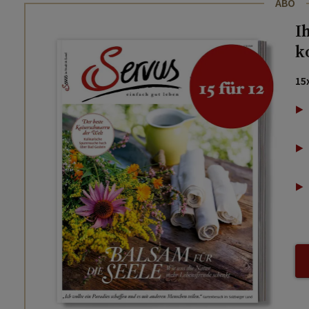
ABO
I
k
15