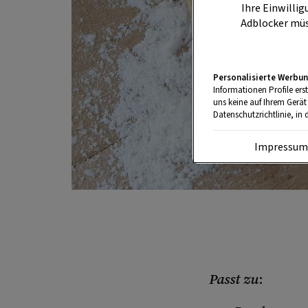
Ihre Einwillig
Adblocker müs
Personalisierte Werbun
Informationen Profile ers
uns keine auf Ihrem Gerät
Datenschutzrichtlinie, in 
Impressu
Passt zu
: