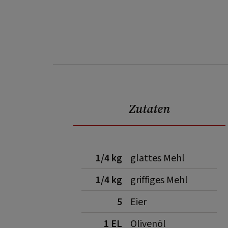
Zutaten
1/4 kg
glattes Mehl
1/4 kg
griffiges Mehl
5
Eier
1 EL
Olivenöl