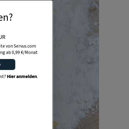
en?
UR
te von Servus.com
ng ab 0,99 €/Monat
o
ent?
Hier anmelden
.