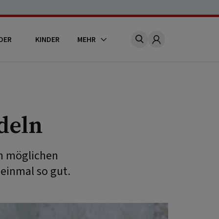
DER
KINDER
MEHR
Account
deln
en möglichen
einmal so gut.