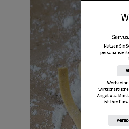
W
Servus
Nutzen Sie S
personalisier
A
Werbeeinna
wirtschaftliche
Angebots. Mind
ist Ihre Einw
Perso