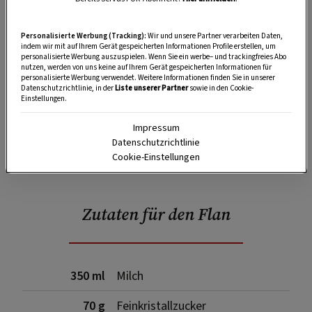
Personalisierte Werbung (Tracking):
Wir und unsere Partner verarbeiten Daten,
indem wir mit auf Ihrem Gerät gespeicherten Informationen Profile erstellen, um
Zutaten für das Karamell
personalisierte Werbung auszuspielen. Wenn Sie ein werbe– und trackingfreies Abo
nutzen, werden von uns keine auf Ihrem Gerät gespeicherten Informationen für
personalisierte Werbung verwendet. Weitere Informationen finden Sie in unserer
Datenschutzrichtlinie, in der
Liste unserer Partner
sowie in den Cookie-
Einstellungen.
60 g
Feinkristallzucker
Impressum
Datenschutzrichtlinie
abgeriebene Schale einer halben
Cookie-Einstellungen
Orange
Zutaten für den Flan
350 ml
Milch
70 g
Feinkristallzucker