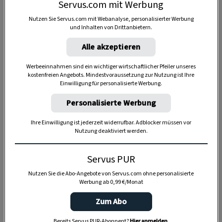
Servus.com mit Werbung
Nutzen Sie Servus.com mit Webanalyse, personalisierter Werbung
Anzeige
und Inhalten von Drittanbietern.
Alle akzeptieren
Werbeeinnahmen sind ein wichtiger wirtschaftlicher Pfeiler unseres
kostenfreien Angebots. Mindestvoraussetzung zur Nutzung ist Ihre
Einwilligung für personalisierte Werbung.
Personalisierte Werbung
Ihre Einwilligung ist jederzeit widerrufbar. Adblocker müssen vor
Nutzung deaktiviert werden.
Servus PUR
Nutzen Sie die Abo-Angebote von Servus.com ohne personalisierte
Werbung ab 0,99 €/Monat
Zum Abo
SPEICHERN
DRUCKEN
Bereits Servus PUR-Abonnent?
Hier anmelden
.