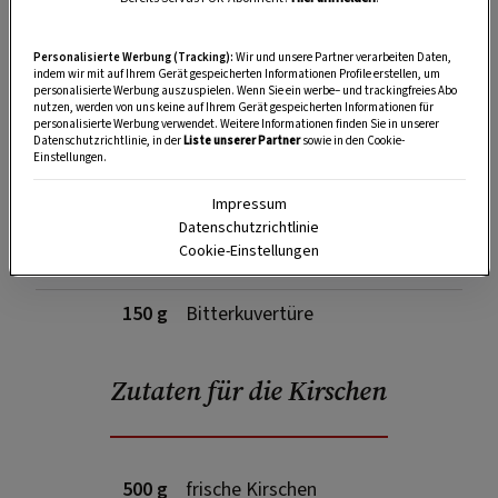
Personalisierte Werbung (Tracking):
Wir und unsere Partner verarbeiten Daten,
SPEICHERN
DRUCKEN
indem wir mit auf Ihrem Gerät gespeicherten Informationen Profile erstellen, um
personalisierte Werbung auszuspielen. Wenn Sie ein werbe– und trackingfreies Abo
nutzen, werden von uns keine auf Ihrem Gerät gespeicherten Informationen für
personalisierte Werbung verwendet. Weitere Informationen finden Sie in unserer
Datenschutzrichtlinie, in der
Liste unserer Partner
sowie in den Cookie-
Zutaten für die Schokocreme
Einstellungen.
Impressum
Datenschutzrichtlinie
Cookie-Einstellungen
500 ml
Schlagobers
150 g
Bitterkuvertüre
Zutaten für die Kirschen
500 g
frische Kirschen