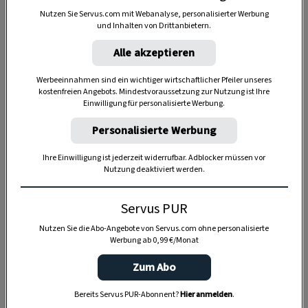
Nutzen Sie Servus.com mit Webanalyse, personalisierter Werbung
und Inhalten von Drittanbietern.
Alle akzeptieren
Werbeeinnahmen sind ein wichtiger wirtschaftlicher Pfeiler unseres
kostenfreien Angebots. Mindestvoraussetzung zur Nutzung ist Ihre
Einwilligung für personalisierte Werbung.
Personalisierte Werbung
Ihre Einwilligung ist jederzeit widerrufbar. Adblocker müssen vor
Nutzung deaktiviert werden.
Servus PUR
Nutzen Sie die Abo-Angebote von Servus.com ohne personalisierte
Werbung ab 0,99 €/Monat
SPEICHERN
DRUCKEN
Zum Abo
Bereits Servus PUR-Abonnent?
Hier anmelden
.