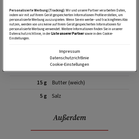
Zutaten für das Toastbrot
Personalisierte Werbung (Tracking):
Wir und unsere Partner verarbeiten Daten,
indem wir mit auf Ihrem Gerät gespeicherten Informationen Profile erstellen, um
personalisierte Werbung auszuspielen. Wenn Sie ein werbe– und trackingfreies Abo
nutzen, werden von uns keine auf Ihrem Gerät gespeicherten Informationen für
250 g
glattes Mehl
personalisierte Werbung verwendet. Weitere Informationen finden Sie in unserer
Datenschutzrichtlinie, in der
Liste unserer Partner
sowie in den Cookie-
Einstellungen.
10 g
frische Germ
Impressum
50 g
Milch
Datenschutzrichtlinie
Cookie-Einstellungen
125 ml
lauwarmes Wasser
15 g
Butter (weich)
5 g
Salz
Außerdem