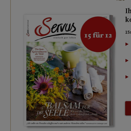
I
k
15