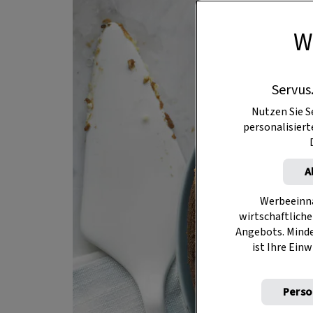
W
Servus
Nutzen Sie S
personalisier
A
Werbeeinna
wirtschaftliche
Angebots. Mind
ist Ihre Einw
Perso