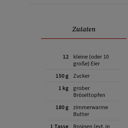
Zutaten
12
kleine (oder 10
große) Eier
150 g
Zucker
1 kg
grober
Bröseltopfen
180 g
zimmerwarme
Butter
1 Tasse
Rosinen (evt. in