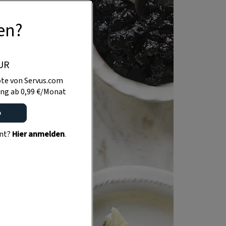
en?
UR
te von Servus.com
ng ab 0,99 €/Monat
o
ent?
Hier anmelden
.