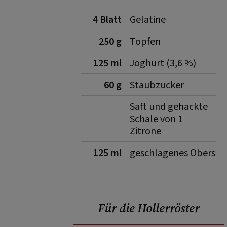
4 Blatt
Gelatine
250 g
Topfen
125 ml
Joghurt (3,6 %)
60 g
Staubzucker
Saft und gehackte
Schale von 1
Zitrone
125 ml
geschlagenes Obers
Für die Hollerröster