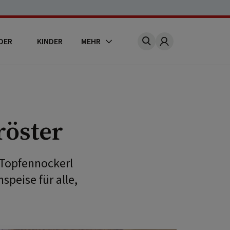
DER
KINDER
MEHR
Account
röster
 Topfennockerl
peise für alle,