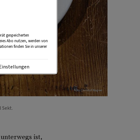
rät gespeicherten
reies Abo nutzen, werden von
tionen finden Sie in unserer
Einstellungen
Foto: Christof Wagner
l Sekt.
unterwegs ist,