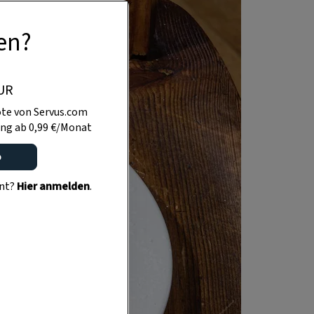
en?
UR
te von Servus.com
ng ab 0,99 €/Monat
o
ent?
Hier anmelden
.