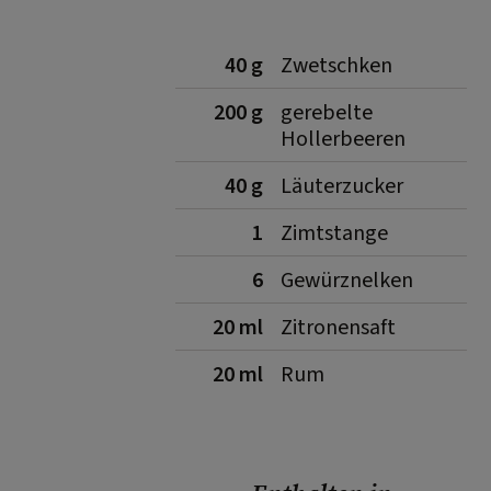
40 g
Zwetschken
200 g
gerebelte
Hollerbeeren
40 g
Läuterzucker
1
Zimtstange
6
Gewürznelken
20 ml
Zitronensaft
20 ml
Rum