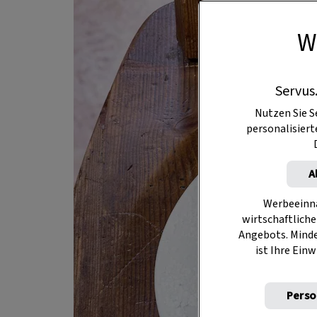
W
Servus
Nutzen Sie S
personalisier
A
Werbeeinna
wirtschaftliche
Angebots. Mind
ist Ihre Einw
Perso