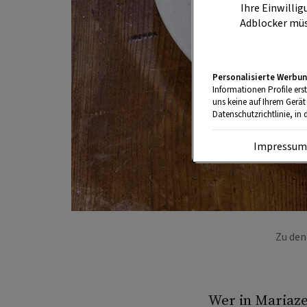
Ihre Einwillig
Adblocker müs
Personalisierte Werbun
Informationen Profile ers
uns keine auf Ihrem Gerät
Datenschutzrichtlinie, in 
Impressu
Zu den
Wer in Mariaze