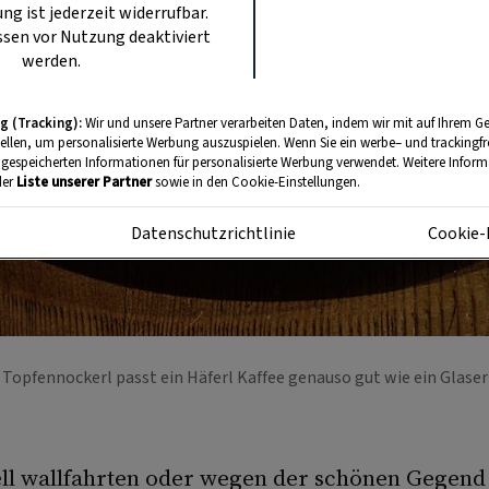
ung ist jederzeit widerrufbar.
sen vor Nutzung deaktiviert
werden.
g (Tracking):
Wir und unsere Partner verarbeiten Daten, indem wir mit auf Ihrem Ge
tellen, um personalisierte Werbung auszuspielen. Wenn Sie ein werbe– und trackingf
 gespeicherten Informationen für personalisierte Werbung verwendet. Weitere Informa
der
Liste unserer Partner
sowie in den Cookie-Einstellungen.
m
Datenschutzrichtlinie
Cookie-
 Topfennockerl passt ein Häferl Kaffee genauso gut wie ein Glaser
ll wallfahrten oder wegen der schönen Gegend 