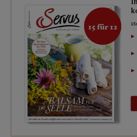
I
k
15