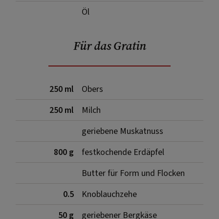
Öl
Für das Gratin
250 ml
Obers
250 ml
Milch
geriebene Muskatnuss
800 g
festkochende Erdäpfel
Butter für Form und Flocken
0.5
Knoblauchzehe
50 g
geriebener Bergkäse