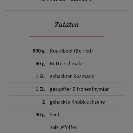
Zutaten
800 g
Roastbeef (Beiried)
60 g
Butterschmalz
1 EL
gehackter Rosmarin
1 EL
gezupfter Zitronenthymian
2
gehackte Knoblauchzehe
90 g
Senf
Salz, Pfeffer