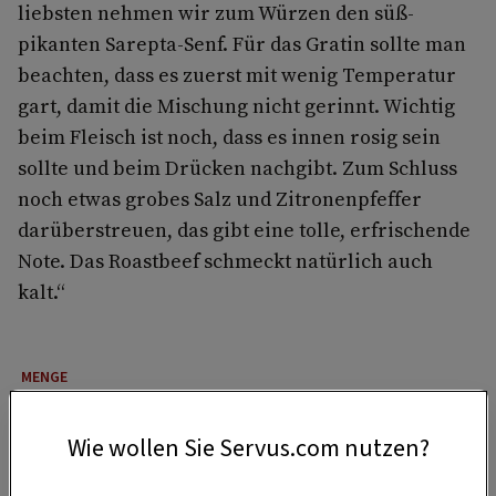
liebsten nehmen wir zum Würzen den süß-
pikanten Sarepta-Senf. Für das Gratin sollte man
beachten, dass es zuerst mit wenig Temperatur
gart, damit die Mischung nicht gerinnt. Wichtig
beim Fleisch ist noch, dass es innen rosig sein
sollte und beim Drücken nachgibt. Zum Schluss
noch etwas grobes Salz und Zitronenpfeffer
darüberstreuen, das gibt eine tolle, erfrischende
Note. Das Roastbeef schmeckt natürlich auch
kalt.“
4 Portionen
Wie wollen Sie Servus.com nutzen?