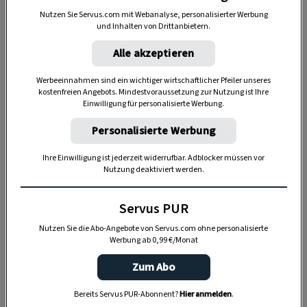
hinein in die abenteuerliche Bergwelt der
Nutzen Sie Servus.com mit Webanalyse, personalisierter Werbung
und Inhalten von Drittanbietern.
Region. Neben dem idyllischen Prinzensee mit
seiner Aussichtsplattform und dem
Alle akzeptieren
Schlossspielplatz für kleine Entdecker sorgen
Werbeeinnahmen sind ein wichtiger wirtschaftlicher Pfeiler unseres
zahlreiche weitere Angebote für
kostenfreien Angebots. Mindestvoraussetzung zur Nutzung ist Ihre
Einwilligung für personalisierte Werbung.
abwechslungsreiche Erlebnisse:
Personalisierte Werbung
Waldrutschenpark
– Fünf Edelstahlrutschen
führen im
Waldrutschenpark
von der
Ihre Einwilligung ist jederzeit widerrufbar. Adblocker müssen vor
Bergstation der Natrunbahn bis zur Postalm
Nutzung deaktiviert werden.
und sorgen für jede Menge Rutschspaß.
Servus PUR
Waldseilgarten Natrun –
In bis zu 14 Metern
Nutzen Sie die Abo-Angebote von Servus.com ohne personalisierte
Höhe schwingen sich die Besucher
im
Werbung ab 0,99 €/Monat
Waldseingarten Natrun
zwischen den
Zum Abo
Baumkronen hindurch und erleben die
Bereits Servus PUR-Abonnent?
Hier anmelden
.
umliegende Natur aus der Vogelperspektive.