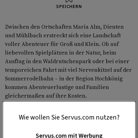
SPEICHERN
Zwischen den Ortschaften Maria Alm, Dienten
und Mühlbach erstreckt sich eine Landschaft
voller Abenteuer für Groß und Klein. Ob auf
liebevollen Spielplätzen in der Natur, beim
Ausflug in den Waldrutschenpark oder bei einer
temporeichen Fahrt mit viel Nervenkitzel auf der
Sommerrodelbahn – in der Region Hochkönig
kommen Abenteuerlustige und Familien
gleichermaßen auf ihre Kosten.
Ab in die Berge
Wie wollen Sie Servus.com nutzen?
Wenn man direkt vom Ortszentrum
Maria Alm
mit der Natrunbahn auf den
Prinzenberg Natrun
gondelt, gelangt man in kürzester Zeit mitten
Servus.com mit Werbung