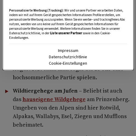
Der Waldseilgarten bietet Parcours in
Personalisierte Werbung (Tracking):
Wir und unsere Partner verarbeiten Daten,
verschiedenen Schwierigkeitsstufen an.
indem wir mit auf Ihrem Gerät gespeicherten Informationen Profile erstellen, um
personalisierte Werbung auszuspielen. Wenn Sie ein werbe– und trackingfreies Abo
nutzen, werden von uns keine auf Ihrem Gerät gespeicherten Informationen für
Minigolf bei der Talstation Natrun –
Um jede
personalisierte Werbung verwendet. Weitere Informationen finden Sie in unserer
Datenschutzrichtlinie, in der
Liste unserer Partner
sowie in den Cookie-
Menge Geschicklichkeit und Zielgenauigkeit
Einstellungen.
geht es auf der
Minigolfanlage
neben der
Impressum
Talstation der Natrunbahn. 18 Bahnen warten
Datenschutzrichtlinie
darauf, bespielt zu werden. Von 3. Juli bis 23.
Cookie-Einstellungen
August 2026 kann man sogar bis 21 Uhr eine
hochsommerliche Partie spielen.
Wildtiergehege am Jufen –
Beliebt ist auch
das
hauseigene Wildgehege
am Prinzenberg.
Umgeben von den Alpen sind hier Rotwild,
Alpakas, Wallabys, Esel, Ziegen und Mufflons
beheimatet.