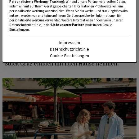
erntefrischem Obst und Gemüse direkt von
Personalisierte Werbung (Tracking):
Wir und unsere Partner verarbeiten Daten,
indem wir mit auf Ihrem Gerät gespeicherten Informationen Profile erstellen, um
regionalen Produzenten.
personalisierte Werbung auszuspielen. Wenn Sie ein werbe– und trackingfreies Abo
nutzen, werden von uns keine auf Ihrem Gerät gespeicherten Informationen für
Tipp:
Die saisonalen Schmankerln gibt es unter
personalisierte Werbung verwendet. Weitere Informationen finden Sie in unserer
Datenschutzrichtlinie, in der
Liste unserer Partner
sowie in den Cookie-
anderem am
Kaiser-Josef-Markt
und am
Einstellungen.
Bauernmarkt am Lendplatz – von Montag bis
Impressum
Samstag, jeweils von 6 bis 13 Uhr. Mit einem Korb
Datenschutzrichtlinie
voller Leckerbissen kann man sich ein kleines
Cookie-Einstellungen
Stück Graz einfach mit nach Hause nehmen.