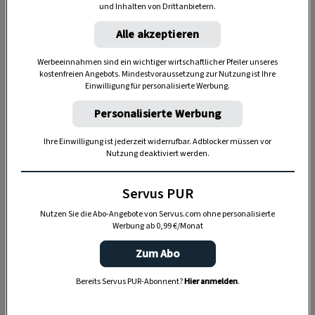
und Inhalten von Drittanbietern.
prachtvolle
Barockschloss Eggenberg
sein 400-
jähriges Jubiläum, und die steirischen Festspiele
Alle akzeptieren
Styriarte laden unter dem Motto „RAUM &
Werbeeinnahmen sind ein wichtiger wirtschaftlicher Pfeiler unseres
KLANG“ vom 19. Juni bis 20. Juli zu
kostenfreien Angebots. Mindestvoraussetzung zur Nutzung ist Ihre
Einwilligung für personalisierte Werbung.
unvergesslichen musikalischen Erlebnissen ein.
Personalisierte Werbung
Gaumenfreuden: Vom Grazer
Ihre Einwilligung ist jederzeit widerrufbar. Adblocker müssen vor
Nutzung deaktiviert werden.
Krauthäuptel bis zum Honig
Servus PUR
Wer in Graz über die Bauernmärkte schlendert,
Nutzen Sie die Abo-Angebote von Servus.com ohne personalisierte
erlebt die Stadt mit allen Sinnen – vor allem mit
Werbung ab 0,99 €/Monat
dem Geschmackssinn. Hier gibt es unter anderem
Zum Abo
den berühmten
Grazer Krauthäuptel
, eine
besonders zarte und knackige Salatsorte, feinen
Bereits Servus PUR-Abonnent?
Hier anmelden
.
Bio-Honig oder eine bunte Vielfalt an