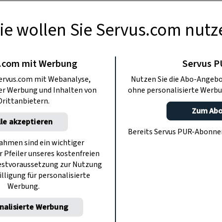
ie wollen Sie Servus.com nutz
KINDER
st: Bist du ein
.com mit Werbung
Servus 
ervus.com mit Webanalyse,
Nutzen Sie die Abo-Angebo
der ein Realist?
ter Werbung und Inhalten von
ohne personalisierte Werbu
Drittanbietern.
Zum Ab
lle akzeptieren
en Wolken oder stehst du mit beiden
Bereits Servus PUR-Abonn
tsachen? Finde es in unserem lustigen
hmen sind ein wichtiger
r Pfeiler unseres kostenfreien
z heraus.
estvoraussetzung zur Nutzung
illigung für personalisierte
Werbung.
nalisierte Werbung