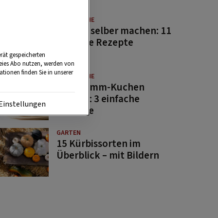
GUTE KÜCHE
Saucen selber machen: 11
beliebte Rezepte
rät gespeicherten
reies Abo nutzen, werden von
tionen finden Sie in unserer
GUTE KÜCHE
Osterlamm-Kuchen
backen: 3 einfache
Einstellungen
Rezepte
GARTEN
15 Kürbissorten im
Überblick – mit Bildern