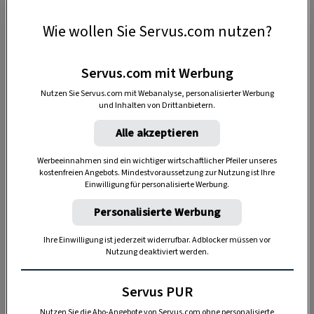
schaffen. Durch vielfältige Bewegungsangebote,
Wie wollen Sie Servus.com nutzen?
digitale Tools und eine enge Zusammenarbeit mit
Experten wird mehr Bewegung in den Schulalltag
integriert.
Servus.com mit Werbung
Nutzen Sie Servus.com mit Webanalyse, personalisierter Werbung
und Inhalten von Drittanbietern.
Die Bewegte Schule: Bewegung und
Alle akzeptieren
Bildung vereint
Werbeeinnahmen sind ein wichtiger wirtschaftlicher Pfeiler unseres
In Zusammenarbeit mit
ServusTV
und
kostenfreien Angebots. Mindestvoraussetzung zur Nutzung ist Ihre
Einwilligung für personalisierte Werbung.
dem
Verein Bewegte Schule
bietet
die
Bildungsstiftung
motion4kids
im Schuljahr
Personalisierte Werbung
2025/26 eine
kostenlose
Bewegungsinitiative für
Ihre Einwilligung ist jederzeit widerrufbar. Adblocker müssen vor
100 Volksschulen in Österreich an – Die Bewegte
Nutzung deaktiviert werden.
Schule. Sie ist Teil des Programms
„Servus
Servus PUR
bewegt Kinder”
. Die Mission ist klar: Gesundheit,
Bildungschancen und die soziale Kompetenz von
Nutzen Sie die Abo-Angebote von Servus.com ohne personalisierte