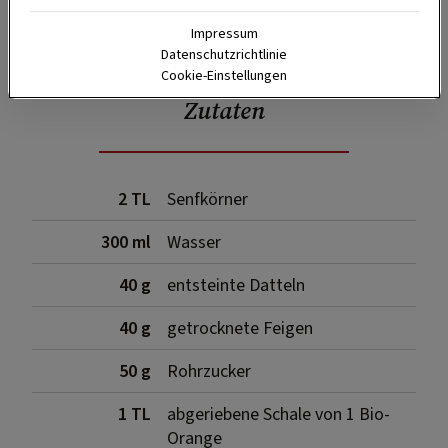
SPEICHERN
DRUCKEN
Impressum
Datenschutzrichtlinie
Cookie-Einstellungen
Zutaten
2 TL
Senfkörner
300 ml
Wasser
40 g
entsteinte Datteln
40 g
getrocknete Feigen
50 g
Rohrzucker
1 TL
abgeriebene Schale von 1 Bio-
Orange