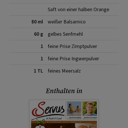
Saft von einer halben Orange
80 ml
weißer Balsamico
60 g
gelbes Senfmehl
1
feine Prise Zimptpulver
1
feine Prise Ingwerpulver
1 TL
feines Meersalz
Enthalten in